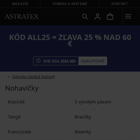
MAGAZÍN
VÝMENA A VRÁTENIE
KONTAKT
KÓD ALL25 = ZĽAVA 25 % NAD 60
€
NAKUPOVAŤ
01
D
01
H
35
M
08
S
Dámska spodná bielizeň
Nohavičky
Klasické
S vysokým pásom
Tangá
Brazilky
Francúzske
Boxerky