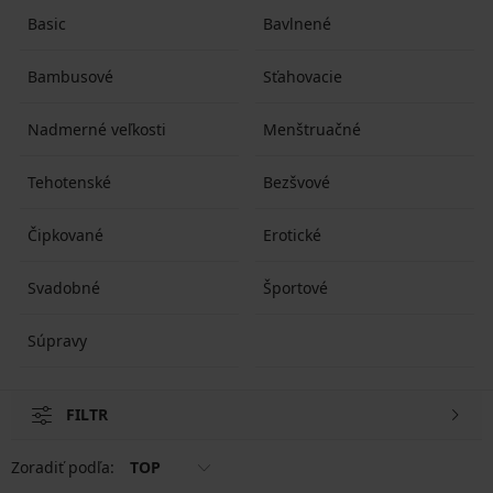
Basic
Bavlnené
Bambusové
Sťahovacie
Nadmerné veľkosti
Menštruačné
Tehotenské
Bezšvové
Čipkované
Erotické
Svadobné
Športové
Súpravy
FILTR
Zoradiť podľa:
TOP