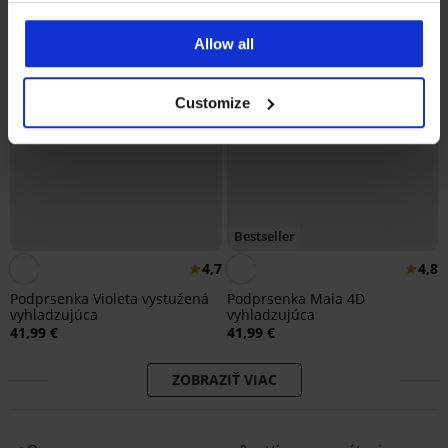
Allow all
Customize
Bestseller
4,7
4,8
Podprsenka Violeta vystužená
Podprsenka Maia 4D
vyhladzujúca
vyhladzujúca
41,99 €
41,99 €
ZOBRAZIŤ VIAC