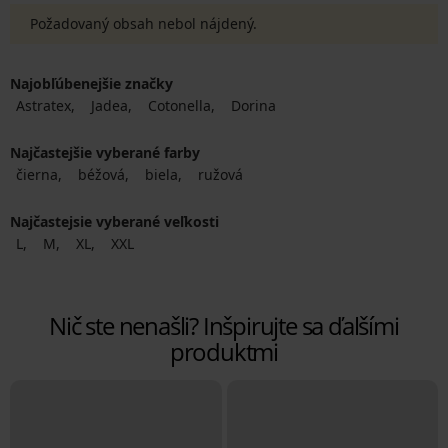
Požadovaný obsah nebol nájdený.
Najobľúbenejšie značky
Astratex
Jadea
Cotonella
Dorina
Najčastejšie vyberané farby
čierna
béžová
biela
ružová
Najčastejsie vyberané veľkosti
L
M
XL
XXL
Nič ste nenašli? Inšpirujte sa ďalšími
produktmi