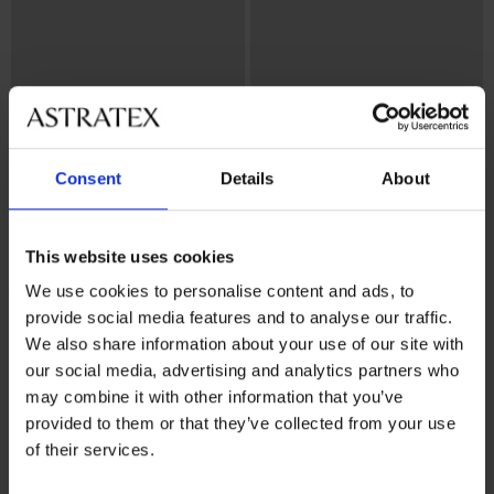
Consent
Details
About
This website uses cookies
Bestseller
We use cookies to personalise content and ads, to
4,9
4,9
provide social media features and to analyse our traffic.
We also share information about your use of our site with
Podprsenka Maia 4D Soft
Podprsenka Spacer 3D Lady
our social media, advertising and analytics partners who
Control Deluxe vystužená
Grace New
41,99 €
49,99 €
may combine it with other information that you’ve
provided to them or that they’ve collected from your use
of their services.