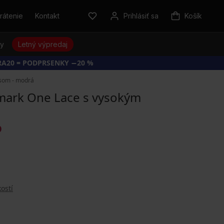
rátenie
Kontakt
Prihlásiť sa
Košík
sy
Letný výpredaj
RA20 = PODPRSENKY −20 %
ásom - modrá
lmark One Lace s vysokým
O
ostí