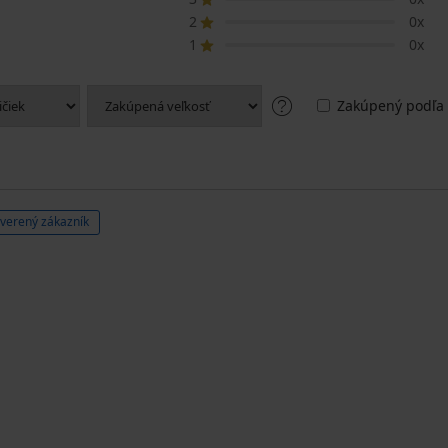
2
0x
1
0x
Zakúpený podľa 
verený zákazník