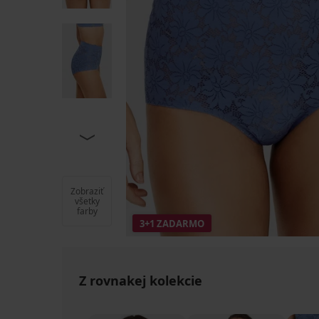
Zobraziť
všetky
farby
3+1 ZADARMO
Z rovnakej kolekcie