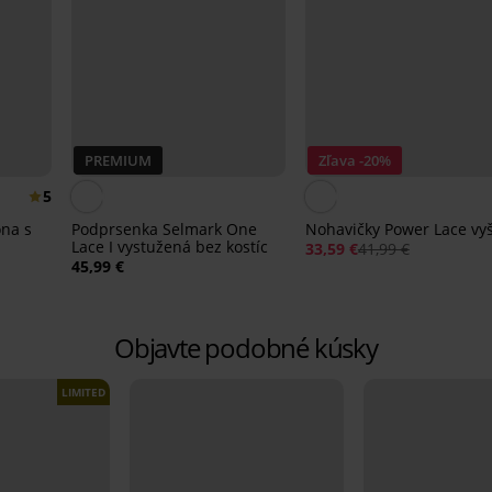
PREMIUM
Zľava -20%
5
ona s
Podprsenka Selmark One
Nohavičky Power Lace vyš
Lace I vystužená bez kostíc
33,59 €
41,99 €
45,99 €
Objavte podobné kúsky
LIMITED