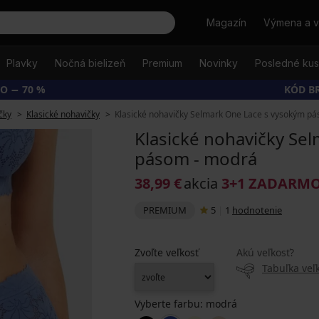
Hľadať
Magazín
Výmena a v
Plavky
Nočná bielizeň
Premium
Novinky
Posledné ku
O − 70 %
KÓD B
čky
Klasické nohavičky
Klasické nohavičky Selmark One Lace s vysokým p
Klasické nohavičky Se
pásom - modrá
38,99 €
akcia
3+1 ZADARM
PREMIUM
5
|
1
hodnotenie
Zvoľte veľkosť
Akú veľkosť?
Tabuľka veľk
Vyberte farbu:
modrá