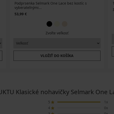
Podprsenka Selmark One Lace bez kostíc s
vyberateľnými...
53,99 €
Zvoľte veľkosť
VLOŽIŤ DO KOŠÍKA
U Klasické nohavičky Selmark One L
5
1x
4
0x
3
0x