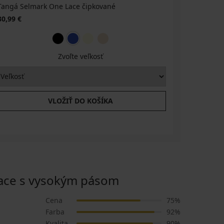
Tangá Selmark One Lace čipkované
Podprsenk
kostíc
30,99 €
45,99 €
Zvoľte veľkosť
VLOŽIŤ DO KOŠÍKA
ace s vysokým pásom
Cena
75%
Farba
92%
Kvalita
90%