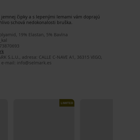
z jemnej čipky a s lepenými lemami vám doprajú
hlivo schová nedokonalosti bruška.
olyamid, 19% Elastan, 5% Bavlna
_kal
73870693
rk
RK S.L.U., adresa: CALLE C-NAVE A1, 36315 VIGO,
 e-mail: info@selmark.es
LIMITED