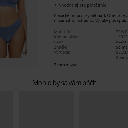
Vhodné aj pre plnoštíhle
Klasické nohavičky Selmark One Lace 
maximálne pohodlie. Vysoký pás spoľa
Materiál
76% P
Kód položky
10903
EAN
84450
Značka
Selma
Výrobca
SELMA
Spain,
Zobraziť viac
Mohlo by sa vám páčiť