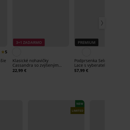
3+1 ZADARMO
PREMIUM
5
šie
Klasické nohavičky
Podprsenka Selmark One
Cassandra so zvýšeným
Lace s vyberateľnými
pásom
vypchávkami
22,99 €
57,99 €
NEW
LIMITED