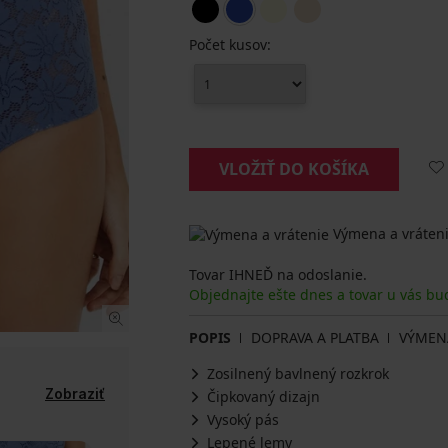
Počet kusov:
VLOŽIŤ DO KOŠÍKA
Výmena a vráteni
Tovar IHNEĎ na odoslanie.
Objednajte ešte dnes a tovar u vás bu
POPIS
DOPRAVA A PLATBA
VÝMEN
Zosilnený bavlnený rozkrok
Zobraziť
Čipkovaný dizajn
Vysoký pás
Lepené lemy