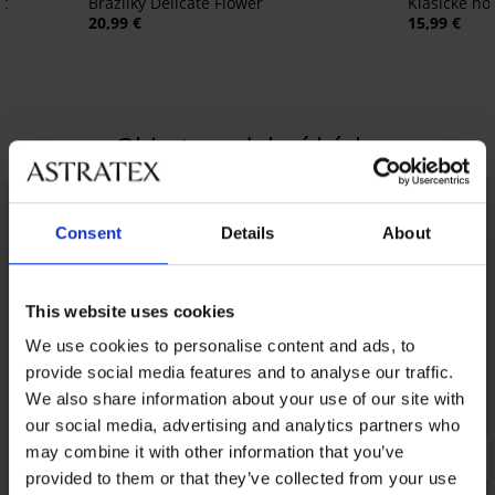
ot
Brazilky Delicate Flower
Klasické n
20,99 €
15,99 €
Objavte podobné kúsky
Consent
Details
About
This website uses cookies
We use cookies to personalise content and ads, to
provide social media features and to analyse our traffic.
We also share information about your use of our site with
our social media, advertising and analytics partners who
may combine it with other information that you’ve
provided to them or that they’ve collected from your use