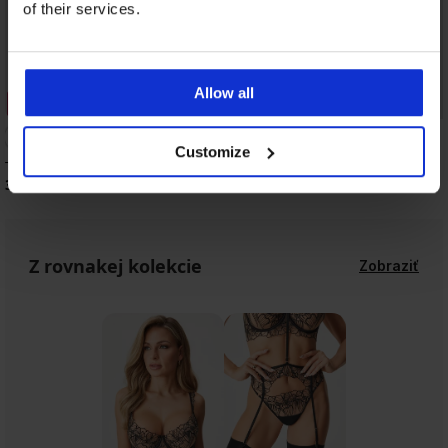
of their services.
Allow all
3+1 ZADARMO
3+1 ZADARMO
Customize
Tangá Solar Kiss
Tangá Desert Bloom
30,99 €
39,99 €
Z rovnakej kolekcie
Zobraziť