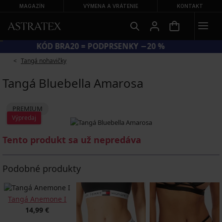
MAGAZÍN
VÝMENA A VRÁTENIE
KONTAKT
KÓD BRA20 = PODPRSENKY −20 %
Tangá nohavičky
Tangá Bluebella Amarosa
PREMIUM
Výpredaj
Tento produkt sa už nepredáva
Podobné produkty
Tangá Anemone I
14,99 €