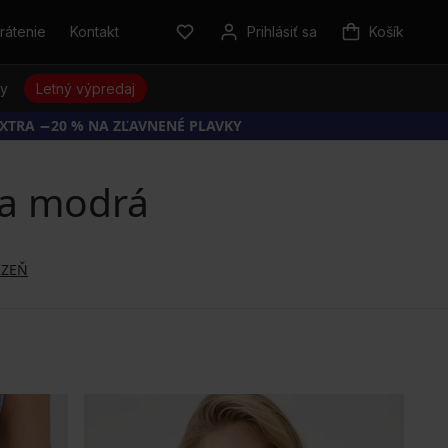
rátenie
Kontakt
Prihlásiť sa
Košík
sy
Letný výpredaj
EXTRA −20 % NA ZĽAVNENÉ PLAVKY
ba modrá
IZEŇ