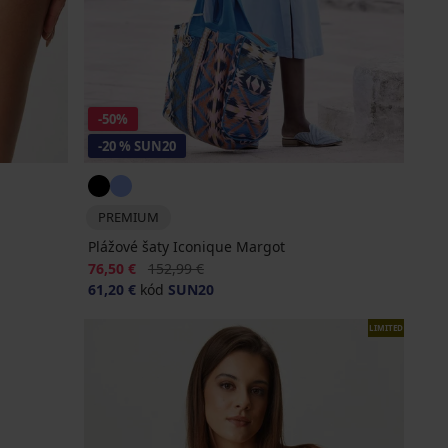
-50%
-20 % SUN20
PREMIUM
Plážové šaty Iconique Margot
Zľava
Pôvodná cena
76,50 €
152,99 €
61,20 €
kód
SUN20
LIMITED