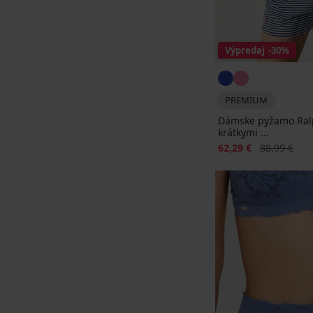
Výpredaj
-30%
PREMIUM
Dámske pyžamo Ralp
krátkymi ...
Zľava
Pôvodná ce
62,29 €
88,99 €