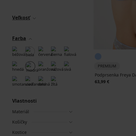
Veľkosť
Farba
PREMIUM
Podprsenka Freya D
63,99 €
Vlastnosti
Materiál
Košíčky
Kostice