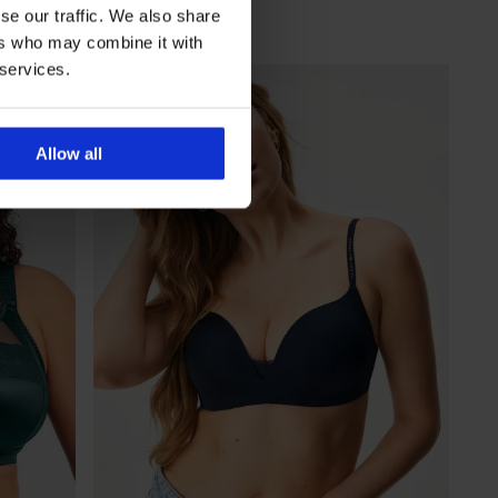
vystuže...
se our traffic. We also share
47,99 €
ers who may combine it with
 services.
Allow all