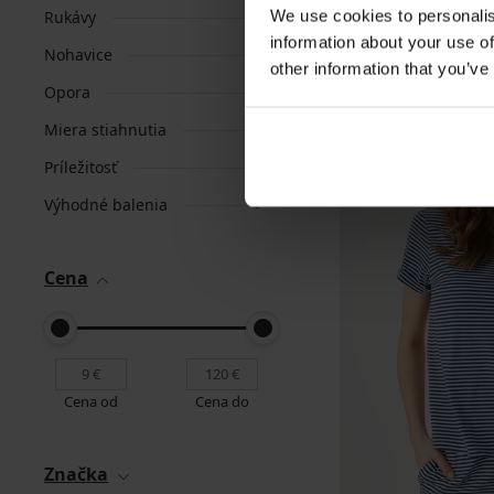
We use cookies to personalis
Rukávy
information about your use of
Nohavice
other information that you’ve
Opora
Miera stiahnutia
Príležitosť
Výhodné balenia
Cena
Cena od
Cena do
Značka