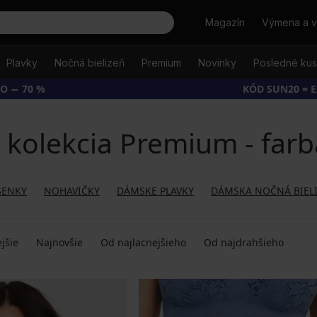
Hľadať
Magazín
Výmena a v
Plavky
Nočná bielizeň
Premium
Novinky
Posledné ku
O − 70 %
KÓD SUN20 = 
kolekcia Premium - far
SENKY
NOHAVIČKY
DÁMSKE PLAVKY
DÁMSKA NOČNÁ BIEL
jšie
Najnovšie
Od najlacnejšieho
Od najdrahšieho