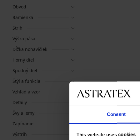
Obvod
Ramienka
Strih
Výška pása
Dĺžka nohavičiek
Horný diel
Spodný diel
Štýl a funkcia
Vzhľad a vzor
Detaily
Švy a lemy
Consent
Zapínanie
Výstrih
This website uses cookies