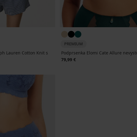
PREMIUM
h Lauren Cotton Knit s
Podprsenka Elomi Cate Allure nevys
79,99 €
na