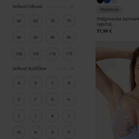
Veľkosť-Obvod
PREMIUM
Podprsenka Selmark
60
65
70
75
vypchá...
57,99 €
80
85
90
95
100
105
110
115
Veľkosť-Košíčkov
A
B
C
D
E
F
G
H
I
J
K
L
M
N
O
P