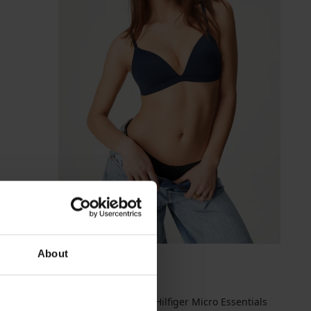
About
PREMIUM
Podprsenka Tommy Hilfiger Micro Essentials