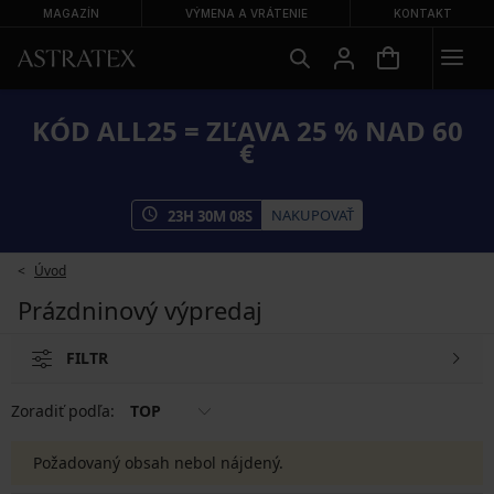
MAGAZÍN
VÝMENA A VRÁTENIE
KONTAKT
KÓD ALL25 = ZĽAVA 25 % NAD 60
€
NAKUPOVAŤ
23
H
30
M
08
S
Úvod
Prázdninový výpredaj
FILTR
Zoradiť podľa:
TOP
Požadovaný obsah nebol nájdený.