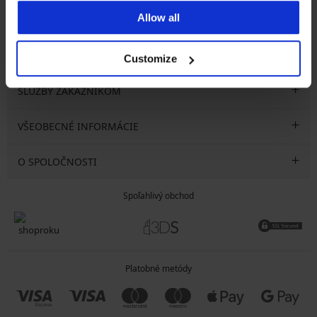
Allow all
CHCEM ODOBERAŤ
Customize
SLUŽBY ZÁKAZNÍKOM
VŠEOBECNÉ INFORMÁCIE
O SPOLOČNOSTI
Spoľahlivý obchod
Platobné metódy