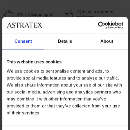
Výmena a vrátenie
8 % z nákupu späť
zadarmo
Chytrý sprievodca
Výhodné poštovné
veľkosťami
Consent
Details
About
Zákaznícka podpora
This website uses cookies
Počas pracovných dní od 8:00 do 17:00
We use cookies to personalise content and ads, to
02 205 703 40
provide social media features and to analyse our traffic.
We also share information about your use of our site with
info@astratex.sk
our social media, advertising and analytics partners who
may combine it with other information that you’ve
Newsletter
provided to them or that they’ve collected from your use
of their services.
Prihláste sa do newsletteru a získajte
najhorúcejšie
novinky