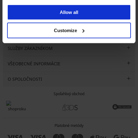
Allow all
CHCEM ODOBERAŤ
Customize
SLUŽBY ZÁKAZNÍKOM
VŠEOBECNÉ INFORMÁCIE
O SPOLOČNOSTI
Spoľahlivý obchod
Platobné metódy