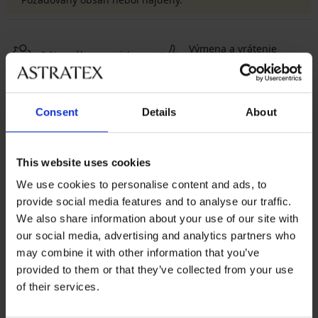
Výmena a vrátenie
8 % z nákupu späť
zadarmo
Chytrý sprievodca
Výhodné poštovné
veľkosťami
Consent
Details
About
Zákaznícka podpora
This website uses cookies
Počas pracovných dní od 8:00 do 17:00
We use cookies to personalise content and ads, to
provide social media features and to analyse our traffic.
02 205 703 40
We also share information about your use of our site with
info@astratex.sk
our social media, advertising and analytics partners who
may combine it with other information that you’ve
provided to them or that they’ve collected from your use
Newsletter
of their services.
Prihláste sa do newsletteru a získajte
najhorúcejšie
novinky