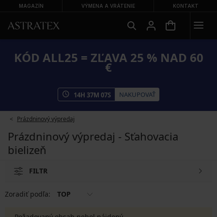
MAGAZÍN
VÝMENA A VRÁTENIE
KONTAKT
KÓD ALL25 = ZĽAVA 25 % NAD 60
€
NAKUPOVAŤ
14
H
37
M
07
S
Prázdninový výpredaj
Prázdninový výpredaj - Sťahovacia
bielizeň
FILTR
Zoradiť podľa:
TOP
Požadovaný obsah nebol nájdený.