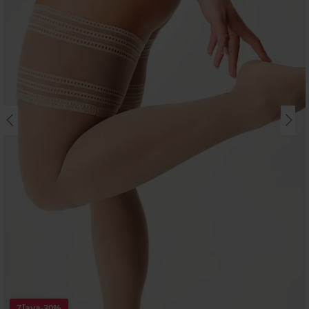
Zľava
-30%