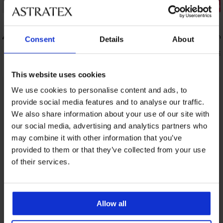
2+1 ZADARMO
Zľava -30%
5
4,7
Victoria
Pančuchové nohavice Basic XL matt 40
Pančuchové
Consent
Details
About
DEN
DENt
9,49 €
4,33 €
6,19 €
This website uses cookies
We use cookies to personalise content and ads, to
Z rovnakej kolekcie
Zobraziť
provide social media features and to analyse our traffic.
We also share information about your use of our site with
our social media, advertising and analytics partners who
may combine it with other information that you’ve
provided to them or that they’ve collected from your use
of their services.
Allow all