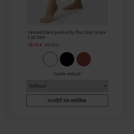
2+1
2+1
ZADARMO
ZADARMO
Samodržiace pančuchy Plus Size Grace
I 30 DEN
18,19 €
25,99 €
Zvoľte veľkosť
VLOŽIŤ DO KOŠÍKA