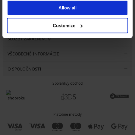
Allow all
CHCEM ODOBERAŤ
Customize
SLUŽBY ZÁKAZNÍKOM
VŠEOBECNÉ INFORMÁCIE
O SPOLOČNOSTI
Spoľahlivý obchod
Platobné metódy