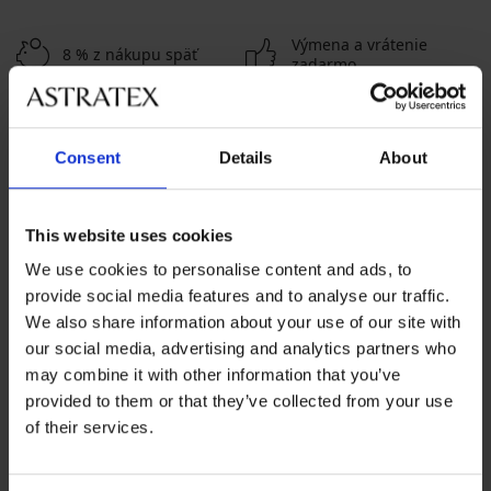
Výmena a vrátenie
8 % z nákupu späť
zadarmo
Chytrý sprievodca
Výhodné poštovné
veľkosťami
Consent
Details
About
Zákaznícka podpora
This website uses cookies
Počas pracovných dní od 8:00 do 17:00
We use cookies to personalise content and ads, to
02 205 703 40
provide social media features and to analyse our traffic.
info@astratex.sk
We also share information about your use of our site with
our social media, advertising and analytics partners who
may combine it with other information that you’ve
Newsletter
provided to them or that they’ve collected from your use
of their services.
Prihláste sa do newsletteru a získajte
najhorúcejšie
novinky