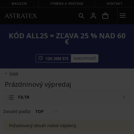
MAGAZÍN
VÝMENA A VRÁTENIE
KONTAKT
KÓD ALL25 = ZĽAVA 25 % NAD 60
€
NAKUPOVAŤ
12
H
20
M
57
S
Úvod
Prázdninový výpredaj
FILTR
Zoradiť podľa:
TOP
Požadovaný obsah nebol nájdený.