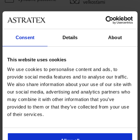
veľkosťami
Zákaznícka podpora
Počas pracovných dní od 8:00 do 17:00
Consent
Details
About
02 205 703 40
info@astratex.sk
This website uses cookies
We use cookies to personalise content and ads, to
Newsletter
provide social media features and to analyse our traffic.
Prihláste sa do newsletteru a získajte
najhorúcejšie
We also share information about your use of our site with
novinky
our social media, advertising and analytics partners who
may combine it with other information that you’ve
provided to them or that they’ve collected from your use
of their services.
CHCEM ODOBERAŤ