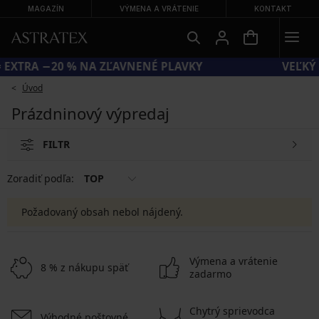
MAGAZÍN
VÝMENA A VRÁTENIE
KONTAKT
ÓD SUN20 = EXTRA −20 % NA ZĽAVNENÉ PLAVKY
Úvod
Prázdninový výpredaj
FILTR
Zoradiť podľa:
TOP
Požadovaný obsah nebol nájdený.
Výmena a vrátenie
8 % z nákupu späť
zadarmo
Chytrý sprievodca
Výhodné poštovné