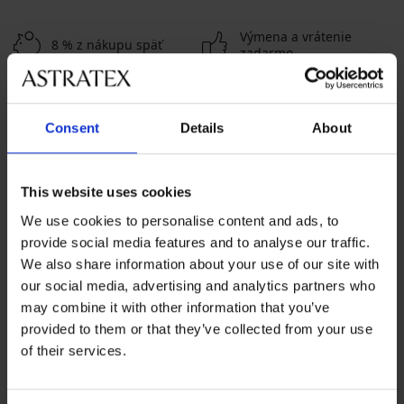
Výmena a vrátenie
8 % z nákupu späť
zadarmo
Chytrý sprievodca
Výhodné poštovné
veľkosťami
Consent
Details
About
Zákaznícka podpora
This website uses cookies
Počas pracovných dní od 8:00 do 17:00
We use cookies to personalise content and ads, to
02 205 703 40
provide social media features and to analyse our traffic.
We also share information about your use of our site with
info@astratex.sk
our social media, advertising and analytics partners who
may combine it with other information that you’ve
Newsletter
provided to them or that they’ve collected from your use
of their services.
Prihláste sa do newsletteru a získajte
najhorúcejšie
novinky