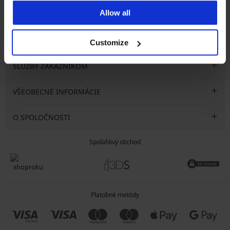
Allow all
CHCEM ODOBERAŤ
Customize
SLUŽBY ZÁKAZNÍKOM
VŠEOBECNÉ INFORMÁCIE
O SPOLOČNOSTI
Spoľahlivý obchod
Platobné metódy