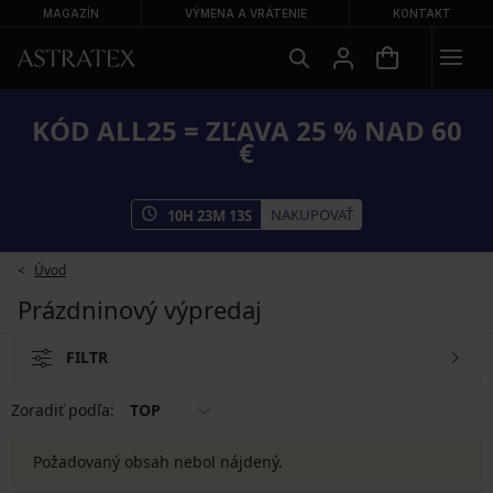
MAGAZÍN
VÝMENA A VRÁTENIE
KONTAKT
KÓD ALL25 = ZĽAVA 25 % NAD 60
€
NAKUPOVAŤ
10
H
23
M
13
S
Úvod
Prázdninový výpredaj
FILTR
Zoradiť podľa:
TOP
Požadovaný obsah nebol nájdený.