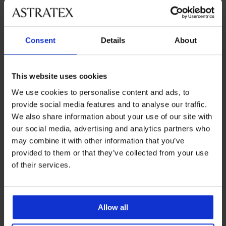
veľkosťami
Zákaznícka podpora
Consent
Details
About
Počas pracovných dní od 8:00 do 17:00
02 205 703 40
This website uses cookies
info@astratex.sk
We use cookies to personalise content and ads, to
provide social media features and to analyse our traffic.
We also share information about your use of our site with
Newsletter
our social media, advertising and analytics partners who
Prihláste sa do newsletteru a získajte
najhorúcejšie
may combine it with other information that you’ve
novinky
provided to them or that they’ve collected from your use
of their services.
CHCEM ODOBERAŤ
Allow all