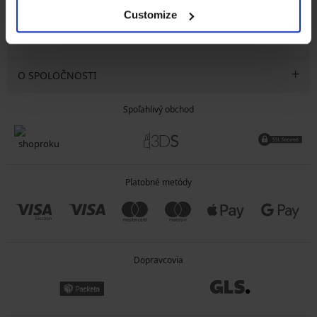
SLUŽBY ZÁKAZNÍKOM
Customize
VŠEOBECNÉ INFORMÁCIE
O SPOLOČNOSTI
Spoľahlivý obchod
Platobné metódy
Dopravcovia