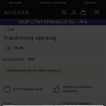
MAGAZÍN
VÝMENA A VRÁTENIE
KONTAKT
VEĽKÝ LETNÝ VÝPREDAJ AŽ DO − 70 %
Úvod
Prázdninový výpredaj
FILTR
Zoradiť podľa:
TOP
Požadovaný obsah nebol nájdený.
Výmena a vrátenie
8 % z nákupu späť
zadarmo
Chytrý sprievodca
Výhodné poštovné