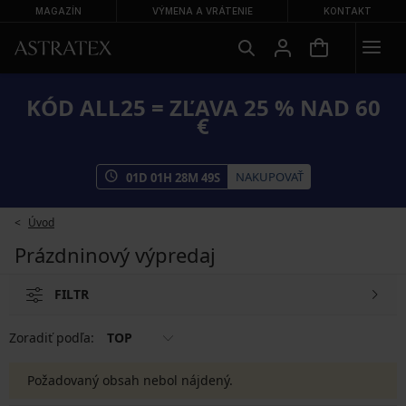
MAGAZÍN
VÝMENA A VRÁTENIE
KONTAKT
KÓD ALL25 = ZĽAVA 25 % NAD 60
€
NAKUPOVAŤ
01
D
01
H
28
M
49
S
Úvod
Prázdninový výpredaj
FILTR
Zoradiť podľa:
TOP
Požadovaný obsah nebol nájdený.