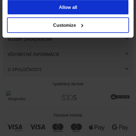
Allow all
CHCEM ODOBERAŤ
Customize
SLUŽBY ZÁKAZNÍKOM
VŠEOBECNÉ INFORMÁCIE
O SPOLOČNOSTI
Spoľahlivý obchod
Platobné metódy