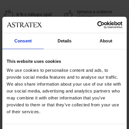
Výmena a vrátenie
8 % z nákupu späť
zadarmo
Chytrý sprievodca
Výhodné poštovné
veľkosťami
Consent
Details
About
Zákaznícka podpora
This website uses cookies
Počas pracovných dní od 8:00 do 17:00
We use cookies to personalise content and ads, to
02 205 703 40
provide social media features and to analyse our traffic.
We also share information about your use of our site with
info@astratex.sk
our social media, advertising and analytics partners who
may combine it with other information that you’ve
Newsletter
provided to them or that they’ve collected from your use
of their services.
Prihláste sa do newsletteru a získajte
najhorúcejšie
novinky