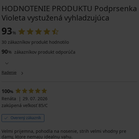
HODNOTENIE PRODUKTU Podprsenka
Violeta vystužená vyhladzujúca
93
%
30 zákazníkov produkt hodnotilo
90
%
zákazníkov produkt odporúča
Radenie
100
%
Renáta
29. 07. 2026
zakúpená veľkosť 85/C
Overený zákazník
Velmi prijemna, pohodla na nosenie, strih velmi vhodny pre
damy, ktore nemaju idealnu vahu.