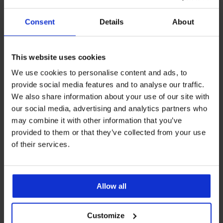
Consent
Details
About
Z rovnakej kolekcie
This website uses cookies
-40%
-40%
We use cookies to personalise content and ads, to
LIMITED
provide social media features and to analyse our traffic.
4,8
5
4,5
5
4,8
4,8
4,8
5
We also share information about your use of our site with
Podprsenka
our social media, advertising and analytics partners who
Ezra
Podprsenka
Podprsenka
may combine it with other information that you’ve
vystužená
Bellinda
Spacer
Podprsenka
Podprsenka
BESTSELLER
PREMIUM
Balconette
Everyday
3D
provided to them or that they’ve collected from your use
Eloisa
Fili
Podprsenka
BESTSELLER
Micro
38,99
Giana
Podprsenka
Podprsenka
vystužená
vystužená
of their services.
Angelia
vystužená
vystužená
BESTSELLER
€
Maia
Selmark
bez
bez
Podprsenka
New
bez
4D
One
kostíc
kostíc
41,99
Simplicity
Podprsenka
25,19
k...
vyhladzujúca
Lace
€
T-
39,99
19,79
Triumph
€
s
24,99
Shirt
41,99
€
€
Body
vyberateľnými
41,99
Allow all
€
Bra
€
Make-
32,99
vypchá...
€
vystužená
Up
€
57,99
20,99
Illusion
€
Bardot
Customize
€