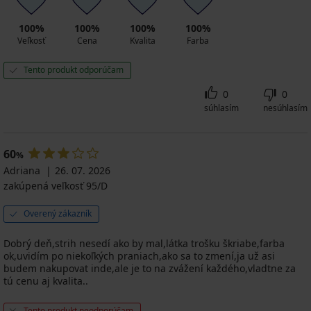
100%
100%
100%
100%
Veľkosť
Cena
Kvalita
Farba
Tento produkt odporúčam
0
0
súhlasím
nesúhlasím
60
%
Adriana
26. 07. 2026
zakúpená veľkosť 95/D
Overený zákazník
Dobrý deň,strih nesedí ako by mal,látka trošku škriabe,farba
ok,uvidím po niekoľkých praniach,ako sa to zmení,ja už asi
budem nakupovat inde,ale je to na zvážení každého,vladtne za
tú cenu aj kvalita..
Tento produkt neodporúčam