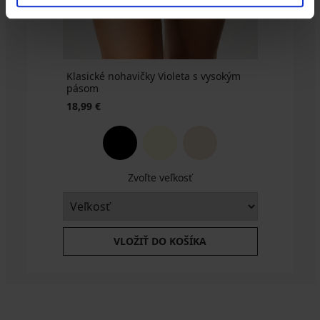
vy...
49,99
€
Klasické nohavičky Violeta s vysokým
pásom
18,99 €
Zvoľte veľkosť
VLOŽIŤ DO KOŠÍKA