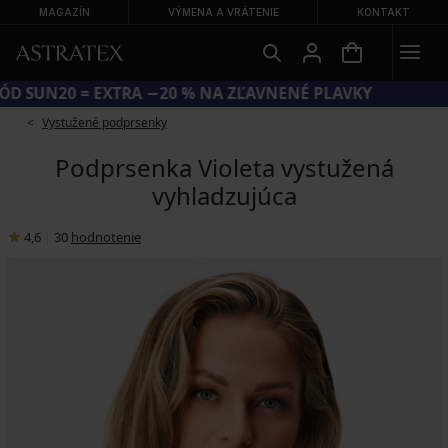
MAGAZÍN
VÝMENA A VRÁTENIE
KONTAKT
KÓD SUN20 = EXTRA −20 % NA ZĽAVNENÉ PLAVKY
Vystužené podprsenky
Podprsenka Violeta vystužená
vyhladzujúca
4,6
|
30
hodnotenie