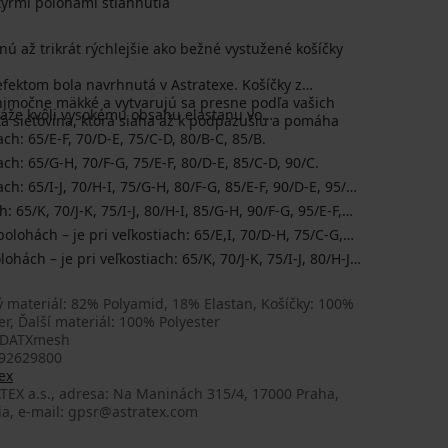
tyrmi polohami stiahnutia
ú až trikrát rýchlejšie ako bežné vystužené košíčky
fektom bola navrhnutá v Astratexe. Košíčky z
imočne mäkké a vytvarujú sa presne podľa vašich
áže kvôli vysokému obsahu elastanu vo
itá sieťovina, ktorá siaha až k podpazušiu a pomáha
ch: 65/E-F, 70/D-E, 75/C-D, 80/B-C, 85/B.
ch: 65/G-H, 70/F-G, 75/E-F, 80/D-E, 85/C-D, 90/C.
h: 65/I-J, 70/H-I, 75/G-H, 80/F-G, 85/E-F, 90/D-E, 95/C-
 65/K, 70/J-K, 75/I-J, 80/H-I, 85/G-H, 90/F-G, 95/E-F,
olohách – je pri veľkostiach: 65/E,I, 70/D-H, 75/C-G,
ohách – je pri veľkostiach: 65/K, 70/J-K, 75/I-J, 80/H-J,
 materiál: 82% Polyamid, 18% Elastan, Košíčky: 100%
er, Ďalší materiál: 100% Polyester
4DATXmesh
92629800
ex
TEX a.s., adresa: Na Maninách 315/4, 17000 Praha,
ia, e-mail: gpsr@astratex.com