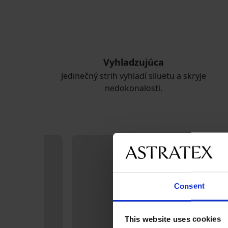
Vyhladzujúca
Jedinečný strih vyhladí siluetu a skryje
nedokonalosti.
Consent
This website uses cookies