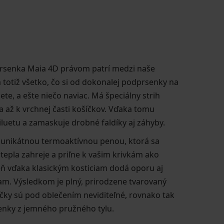
rsenka Maia 4D právom patrí medzi naše
 totiž všetko, čo si od dokonalej podprsenky na
te, a ešte niečo naviac. Má špeciálny strih
aha až k vrchnej časti košíčkov. Vďaka tomu
iluetu a zamaskuje drobné faldíky aj záhyby.
 unikátnou termoaktívnou penou, ktorá sa
tepla zahreje a priľne k vašim krivkám ako
ň vďaka klasickým kosticiam dodá oporu aj
am. Výsledkom je plný, prirodzene tvarovaný
íčky sú pod oblečením neviditeľné, rovnako tak
enky z jemného pružného tylu.