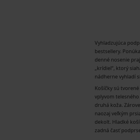
Vyhladzujúca podp
bestsellery. Ponúka
denné nosenie praje
„krídiel“, ktorý si
nádherne vyhladí s
Košíčky sú tvorené
vplyvom telesného 
druhá koža. Zárove
naozaj veľkým prsi
dekolt. Hladké koš
zadná časť podprs