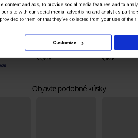
e content and ads, to provide social media features and to analy
 our site with our social media, advertising and analytics partn
 provided to them or that they’ve collected from your use of their
Bestseller
3+1 ZADARMO
5
4,8
Customize
acer Flexicup
Podprsenka Push Perfect
Klasické nohavičk
I
Bardot vystužená
zvýšeným pásom
53,99 €
9,49 €
A20
Objavte podobné kúsky