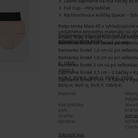
Zadné zapínanie na dva háčiky so š
Full Cup – Plný košíček
Rýchloschnúce košíčky Spacer – Schn
Podprsenka Maia 4D s vyhladzujúcim e
unikátneho penového materiálu sú výn
Podprsenku odporúčame prať bez aviv
kriviek. Boky a obvod tvorí jemná dvoj
vyhladzujúcom krídle.
diskrétne sformovať mäkké faldíky.
Ramienka široké 1,4 cm sú pri veľkostia
Ramienka široké 1,6 cm sú pri veľkostia
Ramienka široké 1,8 cm sú pri veľkostiac
D, 100/C.
Ramienka široké 2 cm sú pri veľkostiach:
100/D-E.
Zapínanie šíroké 3,5 cm – 2 háčiky v 4 p
80/B-F, 85/B-E, 90/B-D, 95/B-C, 100/B..
Zapínanie šíroké 5 cm – 3 háčiky v 4 pol
85/G-H, 90/F-G, 95/E-F, 100/D-E.
Materiál
Hlavný
Polyét
Kód položky
Maia
EAN
61816
Značka
Astrat
Výrobca
ASTRA
Czech
Zobraziť viac