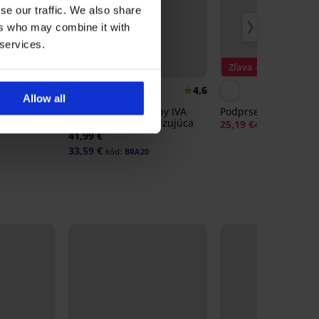
se our traffic. We also share
ers who may combine it with
 services.
-20% BRA20
Zľava -40%
5
4,6
Allow all
y Pure so
Podprsenka DAILY by IVA
Podprsenka Angelia
 bavlnené
nevystužená vyhladzujúca
25,19 €
41,99 €
41,99 €
33,59 €
kód:
BRA20