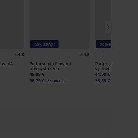
-20% BRA20
-20% BRA20
4,8
4,5
by IVA
Podprsenka Flower I
Podprsenka Iris She
polovystužená
vystužená
45,99 €
41,99 €
36,79 €
33,59 €
kód:
BRA20
kód:
BRA20