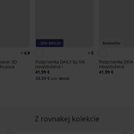
-20% BRA20
Bestseller
4,8
5
pacer 3D
Podprsenka DAILY by IVA
Podprsenka DIVA 
adzujúca
nevystužená I
nevystužená
41,99 €
41,99 €
33,59 €
kód:
BRA20
Z rovnakej kolekcie