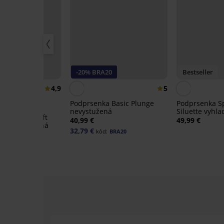
20
-20% BRA20
Bestseller
4,9
5
Podprsenka Basic Plunge
Podprsenka S
nevystužená
Siluette vyhl
a Maia 4D Soft
40,99 €
49,99 €
luxe vystužená
32,79 €
kód:
BRA20
:
BRA20