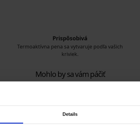
Prispôsobivá
Termoaktívna pena sa vytvaruje podľa vašich
kriviek.
Mohlo by sa vám páčiť
Details