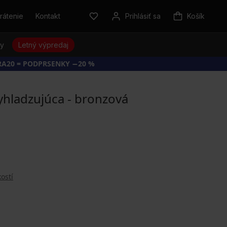
rátenie
Kontakt
Prihlásiť sa
Košík
sy
Letný výpredaj
RA20 = PODPRSENKY −20 %
hladzujúca - bronzová
ostí