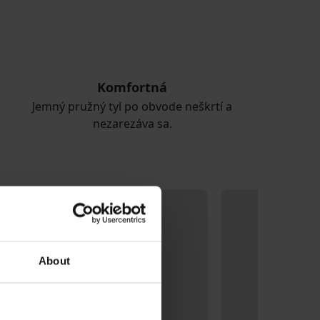
Komfortná
Jemný pružný tyl po obvode neškrtí a
nezarezáva sa.
About