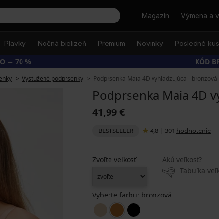
Hľadať
Magazín
Výmena a v
Plavky
Nočná bielizeň
Premium
Novinky
Posledné ku
O − 70 %
KÓD B
enky
Vystužené podprsenky
Podprsenka Maia 4D vyhladzujúca - bronzová
Podprsenka Maia 4D vy
41,99 €
BESTSELLER
4,8
|
301
hodnotenie
Zvoľte veľkosť
Akú veľkosť?
Tabuľka veľk
Vyberte farbu:
bronzová