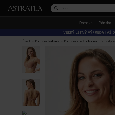
Dámska
Pánska
VEĽKÝ LETNÝ VÝPREDAJ AŽ D
Úvod
Dámska bielizeň
Dámska spodná bielizeň
Podprs