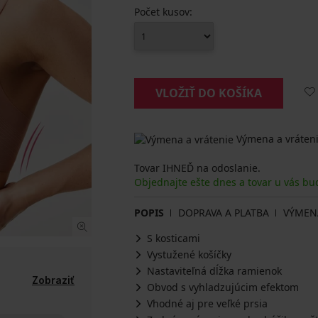
Počet kusov:
VLOŽIŤ DO KOŠÍKA
Výmena a vráteni
Tovar IHNEĎ na odoslanie.
Objednajte ešte dnes a tovar u vás bu
POPIS
DOPRAVA A PLATBA
VÝMEN
S kosticami
Vystužené košíčky
Nastaviteľná dĺžka ramienok
Zobraziť
Obvod s vyhladzujúcim efektom
Vhodné aj pre veľké prsia