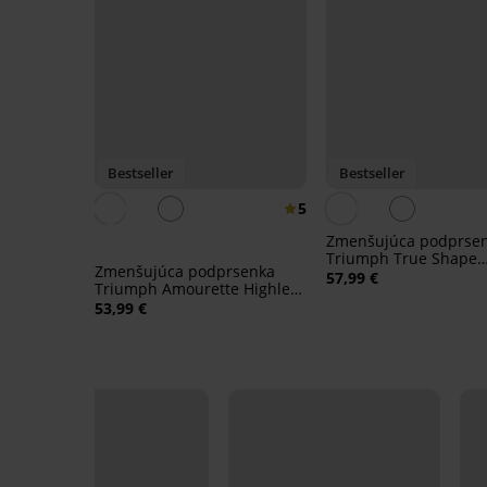
Bestseller
Bestseller
5
Zmenšujúca podprse
Triumph True Shape
Zmenšujúca podprsenka
Sensation nevystužen
57,99 €
Triumph Amourette Highle
nevystužená
53,99 €