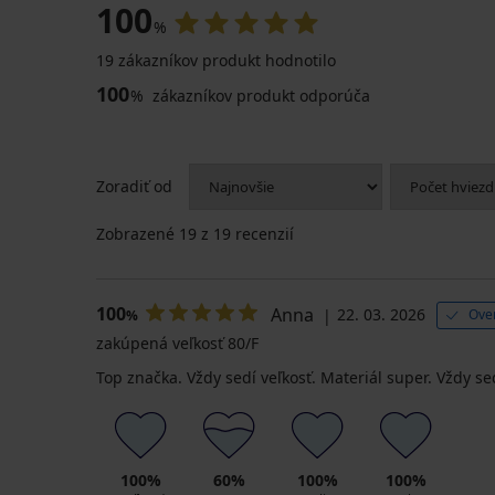
100
%
19 zákazníkov produkt hodnotilo
100
%
zákazníkov produkt odporúča
Zoradiť od
Zobrazené
19
z 19 recenzií
100
Anna
22. 03. 2026
Ove
%
zakúpená veľkosť 80/F
Top značka. Vždy sedí veľkosť. Materiál super. Vždy se
100%
60%
100%
100%