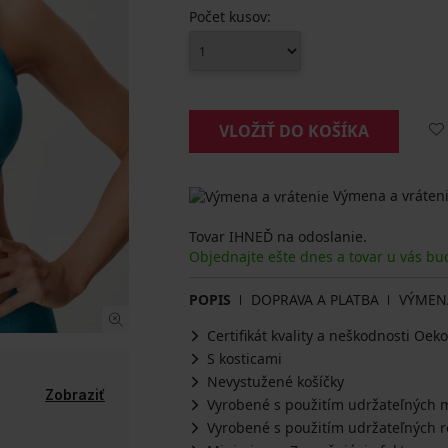
Počet kusov:
VLOŽIŤ DO KOŠÍKA
Výmena a vráteni
Tovar IHNEĎ na odoslanie.
Objednajte ešte dnes a tovar u vás bu
POPIS
DOPRAVA A PLATBA
VÝMEN
Certifikát kvality a neškodnosti Oe
S kosticami
Nevystužené košíčky
Zobraziť
Vyrobené s použitím udržateľných m
Vyrobené s použitím udržateľných r