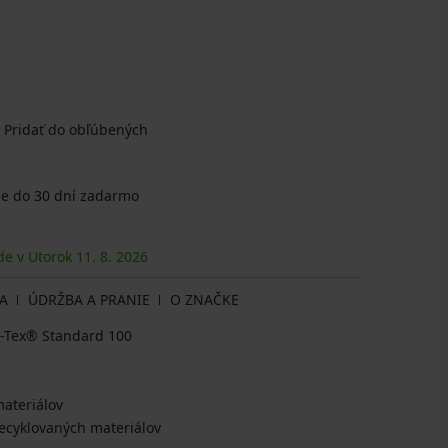
Pridať do obľúbených
e do 30 dní zadarmo
de v Utorok
11. 8.
2026
A
ÚDRŽBA A PRANIE
O ZNAČKE
ko-Tex® Standard 100
ateriálov
ecyklovaných materiálov