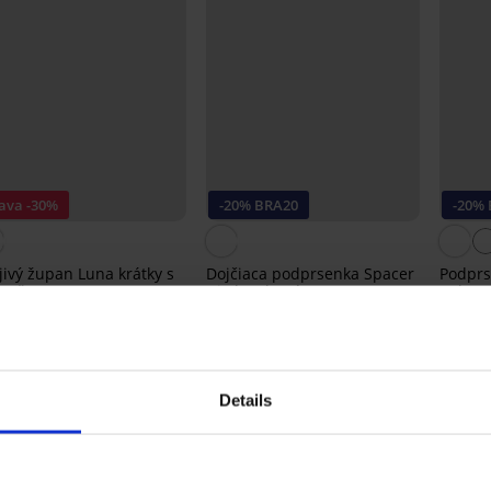
ľava -30%
-20% BRA20
-20%
jivý župan Luna krátky s
Dojčiaca podprsenka Spacer
Podprs
ucňou
Gia bez kostíc
polovy
79 €
53,99 €
48,99 €
41,99 
39,19 €
33,59 
kód:
BRA20
Details
Z rovnakej kolekcie