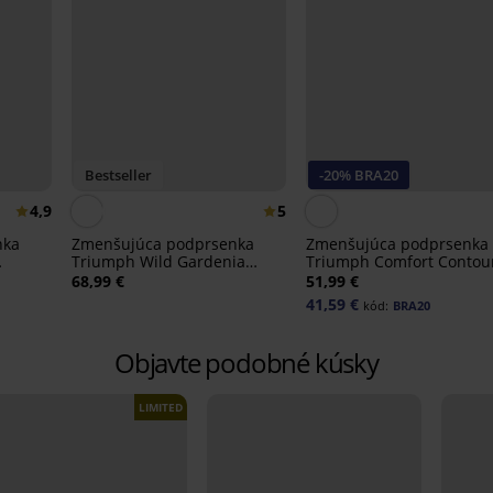
Bestseller
-20% BRA20
4,9
5
nka
Zmenšujúca podprsenka
Zmenšujúca podprsenka
Triumph Wild Gardenia
Triumph Comfort Contou
á
Florale Tai nevystužená
nevystužená
68,99 €
51,99 €
41,59 €
kód:
BRA20
Objavte podobné kúsky
LIMITED