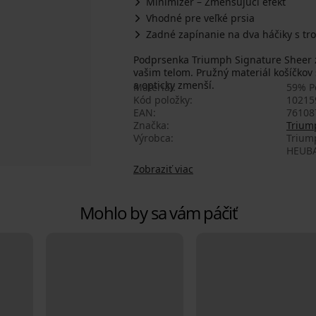
Minimizer – Zmenšujúci efekt
Vhodné pre veľké prsia
Zadné zapínanie na dva háčiky s tr
Podprsenka Triumph Signature Sheer z
vašim telom. Pružný materiál košíčkov 
a opticky zmenší.
Materiál
59% P
Kód položky
10215
EAN
76108
Značka
Trium
Výrobca
Trium
HEUBA
Zobraziť viac
Mohlo by sa vám páčiť