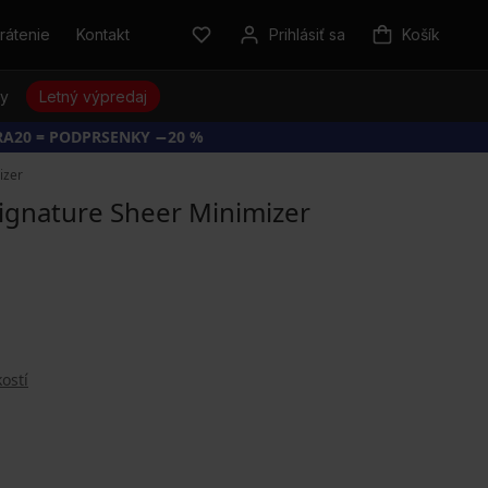
rátenie
Kontakt
Prihlásiť sa
Košík
sy
Letný výpredaj
RA20 = PODPRSENKY −20 %
izer
ignature Sheer Minimizer
ostí