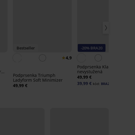
Bestseller
-20% BRA20
4,9
4,
Podprsenka Klara
r
nevystužená
Podprsenka Triumph
49,99 €
Ladyform Soft Minimizer
39,99 €
kód:
BRA20
49,99 €