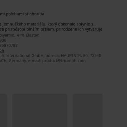
omi polohami stiahnutia
 jemnučkého materiálu, ktorý dokonale splynie s
sa prispôsobí plnším prsiam, prirodzene ich vytvaruje
olyamid, 41% Elastan
906
75870788
ph
ph International GmbH, adresa: HAUPTSTR. 80, 73540
CH, Germany, e-mail: product@triumph.com