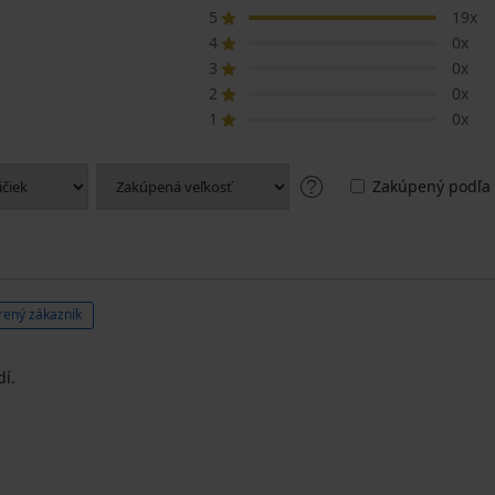
5
19x
4
0x
3
0x
2
0x
1
0x
Zakúpený podľa 
rený zákazník
dí.