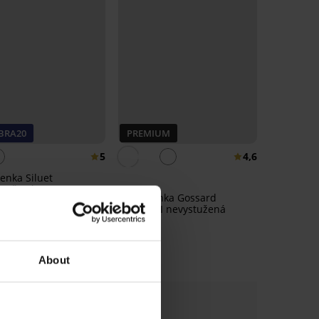
 BRA20
PREMIUM
5
4,6
enka Siluet
stužená
Podprsenka Gossard
€
Glossies I nevystužená
€
kód:
BRA20
59,99 €
About