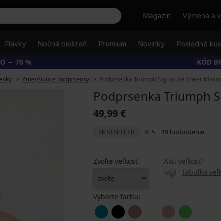
Hľadať
Magazín
Výmena a v
Plavky
Nočná bielizeň
Premium
Novinky
Posledné ku
O − 70 %
KÓD B
enky
Zmenšujúce podprsenky
Podprsenka Triumph Signature Sheer Minim
Podprsenka Triumph S
49,99 €
BESTSELLER
5
|
19
hodnotenie
Zvoľte veľkosť
Akú veľkosť?
Tabuľka veľk
Vyberte farbu: