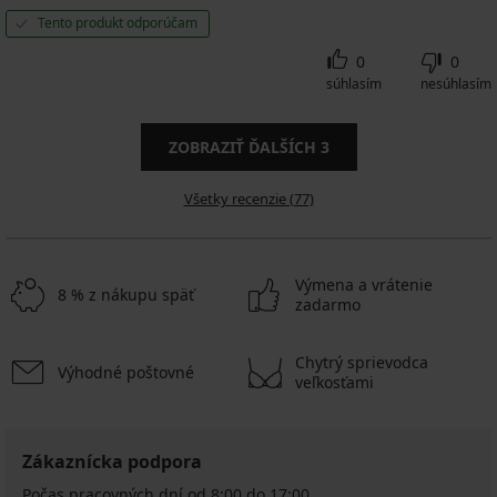
Tento produkt odporúčam
0
0
súhlasím
nesúhlasím
ZOBRAZIŤ ĎALŠÍCH
3
Všetky recenzie (77)
Výmena a vrátenie
8 % z nákupu späť
zadarmo
Chytrý sprievodca
Výhodné poštovné
veľkosťami
Zákaznícka podpora
Počas pracovných dní od 8:00 do 17:00