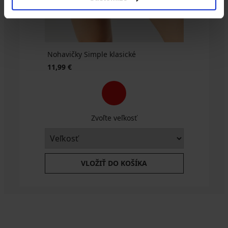
Nohavičky Simple klasické
11,99 €
Zvoľte veľkosť
VLOŽIŤ DO KOŠÍKA