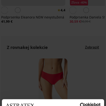
Zľava -40%
4,4
Podprsenka Eleanora NEW nevystužená
Podprsenka Daniela 5
41,99 €
30,59 €
50,99 €
Z rovnakej kolekcie
Zobraziť