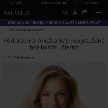
MAGAZÍN
VÝMENA A VRÁTENIE
KONTAKT
KÓD SUN20 = EXTRA −20 % NA ZĽAVNENÉ PLAVKY
Nevystužené podprsenky
Podprsenka Anežka 579 nevystužená
bez kostíc - čierna
4,7
|
77
hodnotenie