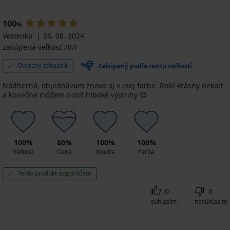
100
%
Veronika
26. 08. 2024
zakúpená veľkosť 70/F
Overený zákazník
Zakúpený podľa radcu veľkostí
Nádherná, objednávam znova aj v inej farbe. Robí krásny dekolt
a konečne môžem nosiť hlboké výstrihy 😍
100%
80%
100%
100%
Veľkosť
Cena
Kvalita
Farba
Tento produkt odporúčam
0
0
súhlasím
nesúhlasím