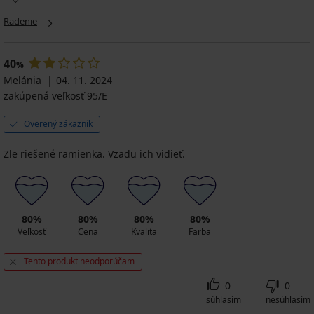
Radenie
40
%
Melánia
04. 11. 2024
zakúpená veľkosť 95/E
Overený zákazník
Zle riešené ramienka. Vzadu ich vidieť.
80%
80%
80%
80%
Veľkosť
Cena
Kvalita
Farba
Tento produkt neodporúčam
0
0
súhlasím
nesúhlasím