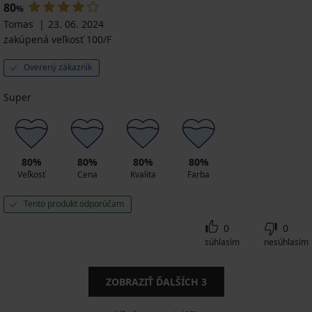
80
%
Tomas
23. 06. 2024
zakúpená veľkosť 100/F
Overený zákazník
Super
80%
80%
80%
80%
Veľkosť
Cena
Kvalita
Farba
Tento produkt odporúčam
0
0
súhlasím
nesúhlasím
ZOBRAZIŤ ĎALŠÍCH
3