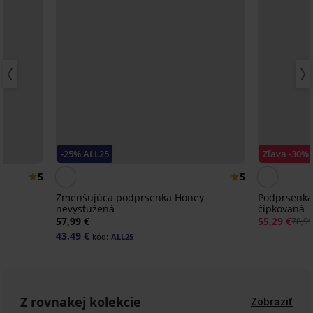
-25% ALL25
Zľava -30%
5
5
Zmenšujúca podprsenka Honey
Podprsenka
nevystužená
čipkovaná
á
57,99 €
55,29 €
78,99
43,49 €
kód:
ALL25
Z rovnakej kolekcie
Zobraziť