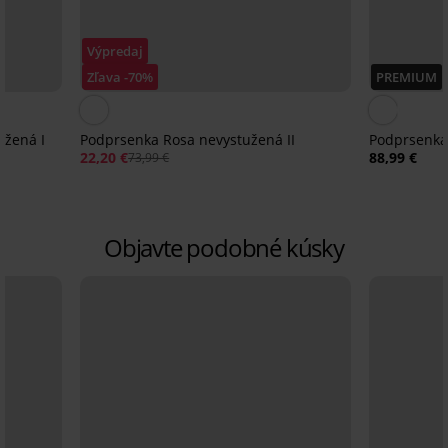
Výpredaj
Zľava -70%
PREMIUM
užená I
Podprsenka Rosa nevystužená II
Podprsenka
22,20 €
88,99 €
73,99 €
Objavte podobné kúsky