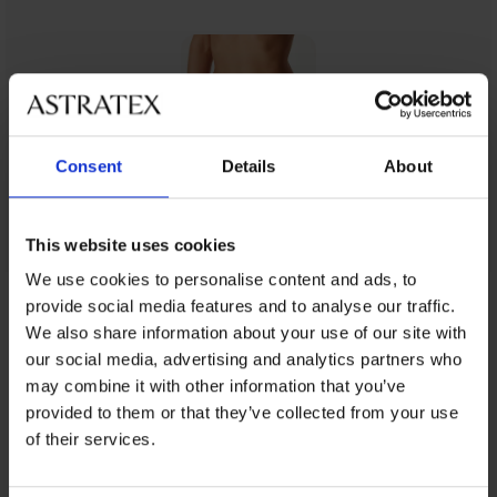
Consent
Details
About
This website uses cookies
We use cookies to personalise content and ads, to
provide social media features and to analyse our traffic.
Z rovnakej kolekcie
We also share information about your use of our site with
our social media, advertising and analytics partners who
may combine it with other information that you’ve
provided to them or that they’ve collected from your use
-25 % ALL25
-25 % ALL25
-20%
of their services.
4,9
4,7
4,7
4,9
4,9