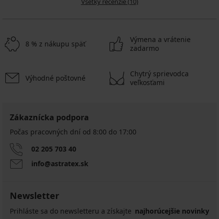
Všetky recenzie (10)
Výmena a vrátenie
8 % z nákupu späť
zadarmo
Chytrý sprievodca
Výhodné poštovné
veľkosťami
Zákaznícka podpora
Počas pracovných dní od 8:00 do 17:00
02 205 703 40
info@astratex.sk
Newsletter
Prihláste sa do newsletteru a získajte
najhorúcejšie novinky