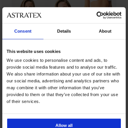
Consent
Details
About
This website uses cookies
We use cookies to personalise content and ads, to
provide social media features and to analyse our traffic.
Z rovnakej kolekcie
We also share information about your use of our site with
our social media, advertising and analytics partners who
may combine it with other information that you’ve
provided to them or that they’ve collected from your use
-50%
Výpredaj
-40%
Výpredaj
-25 % ALL25
Výpredaj
-25 % ALL25
-40%
-25 % ALL25
-70%
-25 % ALL25
-25 % ALL25
-50%
ED
IMITED
LIMITED
of their services.
4,9
4,8
4,6
4,6
4,5
4,9
Podprsenka
Podprsenka
Podprsenka
DIAMOND
Jill
Allure
Podprsenka
Podprsenka
Podprsenka
PREMIUM
Black
Push-
Push-
Bonded
Cabello
Sloggi
Allow all
Podprsenka