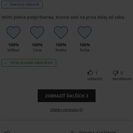
Overený zákazník
Velmi pekna podprdsenka, krasne sedi na prsia dalej od seba.
100%
100%
100%
100%
Veľkosť
Cena
Kvalita
Farba
Tento produkt odporúčam
1
0
súhlasím
nesúhlasím
ZOBRAZIŤ ĎALŠÍCH
3
Všetky recenzie (5)
Výmena a vrátenie