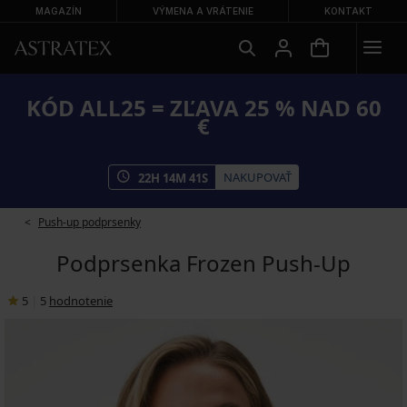
MAGAZÍN
VÝMENA A VRÁTENIE
KONTAKT
KÓD ALL25 = ZĽAVA 25 % NAD 60
€
NAKUPOVAŤ
22
H
14
M
40
S
Push-up podprsenky
Podprsenka Frozen Push-Up
5
|
5
hodnotenie