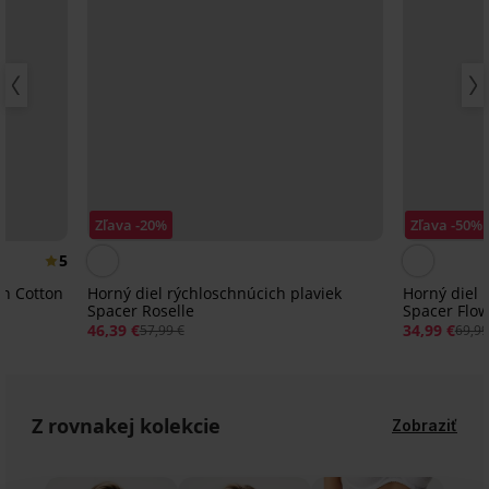
Zľava -20%
Zľava -50%
5
n Cotton
Horný diel rýchloschnúcich plaviek
Horný diel 
Spacer Roselle
Spacer Flow
46,39 €
34,99 €
57,99 €
69,99
Z rovnakej kolekcie
Zobraziť