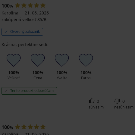
100
%
Karolína
21. 06. 2026
zakúpená veľkosť 85/B
Overený zákazník
Krásna, perfektne sedí.
100%
100%
100%
100%
Veľkosť
Cena
Kvalita
Farba
Tento produkt odporúčam
0
0
súhlasím
nesúhlasím
100
%
Karolína
21. 06. 2026