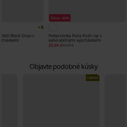
Zľava -40%
5
OND Black Onyx s
Podprsenka Flora Push-Up s
ypchávkami
vyberateľnými vypchávkami
29,99 €
49,99 €
Objavte podobné kúsky
LIMITED