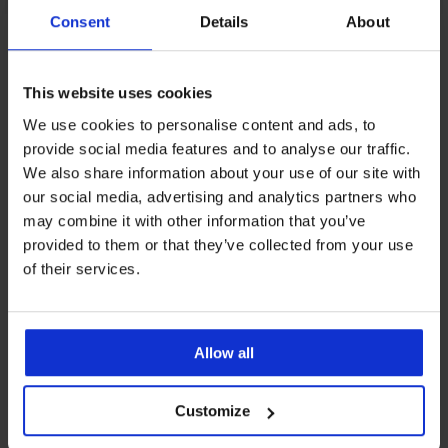
Consent
Details
About
Z rovnakej kolekcie
This website uses cookies
We use cookies to personalise content and ads, to
Výpredaj
-20%
-30%
-50%
provide social media features and to analyse our traffic.
LIMITED
LIMITED
We also share information about your use of our site with
5
5
4,8
5
4,6
our social media, advertising and analytics partners who
may combine it with other information that you’ve
Podprsenka
Podprsenka
Podprsenka
Podprsenka
Podprsenka
Podprsenka
provided to them or that they’ve collected from your use
Alissa
Bonded
Fleur
Cabello
Mystic
Sloggi
Podprsenka
Podprsenka
2PACK
BESTSELLER
Push-
Micro
Push
Push-
Lace
ZERO
of their services.
Frozen
Delicate
Podprsenka
Podprsenka
Up
Push-
Up
Up
Push-
Feel
Podprsenka
Push-
Bloom
Sonia
Tracy
Up
s
Up
Pure
PREMIUM
Michelle
Up
51,99
25,00
Push-
Push-
Push-
s
vyberateľnými
Push-
II
45,99
Up
Up
€
€
Up
47,99
Podprsenka
vyberateľnými
vypchávka...
Up
Push-
Plunge
€
s
52,99
49,99
€
BOSS
vy...
bez
Allow all
Up
37,99
gélovými
38,39
€
€
Bea
kostí...
41,99
€
30,99
košíčkami
€
Push-
43,99
€
€
Up
41,99
47,99
€
Customize
€
€
49,69
€