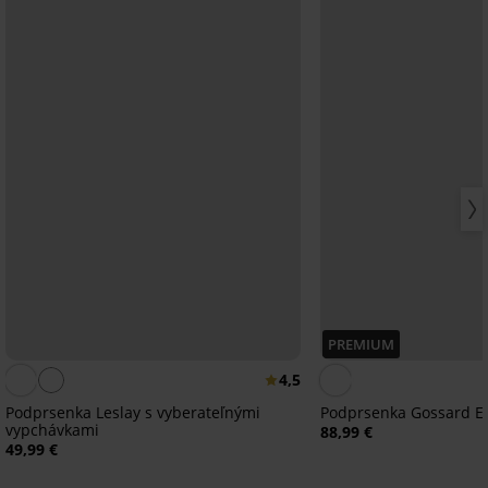
PREMIUM
4,5
Podprsenka Leslay s vyberateľnými
Podprsenka Gossard En
vypchávkami
88,99 €
49,99 €