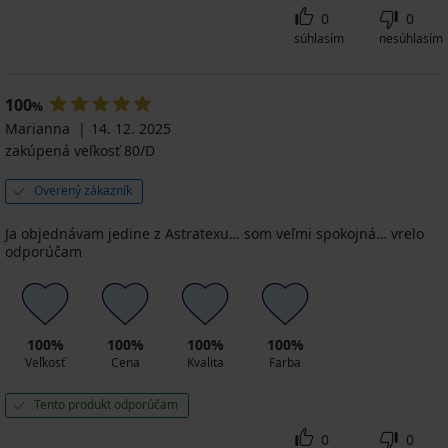
0
0
súhlasím
nesúhlasím
100
%
Marianna
14. 12. 2025
zakúpená veľkosť 80/D
Overený zákazník
Ja objednávam jedine z Astratexu… som veľmi spokojná… vrelo
odporúčam
100%
100%
100%
100%
Veľkosť
Cena
Kvalita
Farba
Tento produkt odporúčam
0
0