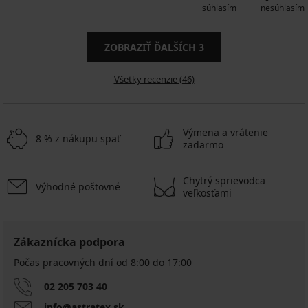
súhlasím
nesúhlasím
ZOBRAZIŤ ĎALŠÍCH
3
Všetky recenzie (46)
Výmena a vrátenie
8 % z nákupu späť
zadarmo
Chytrý sprievodca
Výhodné poštovné
veľkosťami
Zákaznícka podpora
Počas pracovných dní od 8:00 do 17:00
02 205 703 40
info@astratex.sk