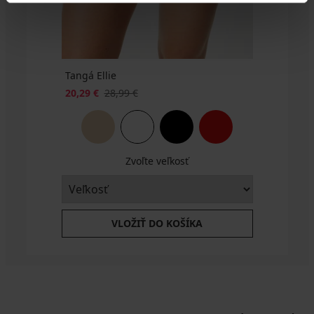
70,99
€
Tangá Ellie
20,29 €
28,99 €
Zvoľte veľkosť
VLOŽIŤ DO KOŠÍKA