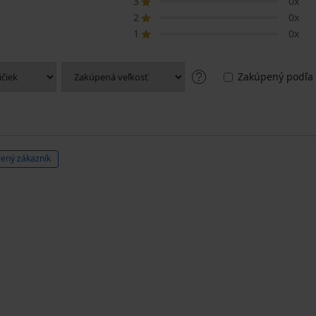
3
0x
2
0x
1
0x
Zakúpený podľa 
ený zákazník