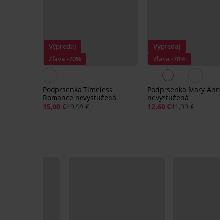
Výpredaj
Výpredaj
Zľava -70%
Zľava -70%
Podprsenka Timeless
Podprsenka Mary An
Romance nevystužená
nevystužená
15,00 €
49,99 €
12,60 €
41,99 €