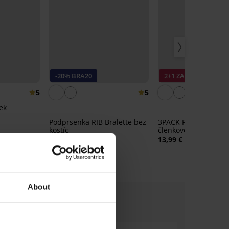
-20% BRA20
2+1 ZADARMO
5
5
ek
Podprsenka RIB Bralette bez
3PACK Ponožky Hagr
kostíc
členkové
15,99 €
13,99 €
12,79 €
kód:
BRA20
About