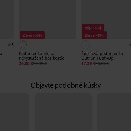
Výpredaj
Zľava -50%
Zľava -40%
5
na
Podprsenka Mona
Športová podprsenka
nevystužená bez kostíc
Outrun Push-Up
26,00 €
51,99 €
17,39 €
28,99 €
Objavte podobné kúsky