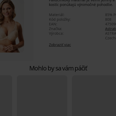
kostíc ponúkajú výnimočné pohodlie.
Materiál
85% P
Kód položky
808
EAN
47509
Značka
Astrat
Výrobca
ASTRA
Czech
Zobraziť viac
Mohlo by sa vám páčiť