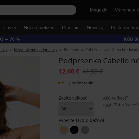
Hľadať
Magazín
Výmena a v
Plavky
Nočná bielizeň
Premium
Novinky
Posledné ku
O − 70 %
KÓD B
enky
Nevystužené podprsenky
Podprsenka Cabello nevystužená bez kostíc
Podprsenka Cabello ne
12,60 €
41,99 €
5
|
2
hodnotenie
Zvoľte veľkosť
Akú veľkosť?
Tabuľka veľk
Vyberte farbu:
béžová