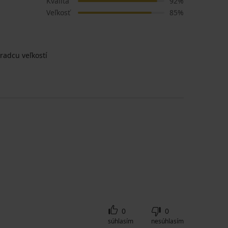
Kvalita
92%
Veľkosť
85%
radcu veľkostí
0
0
súhlasím
nesúhlasím