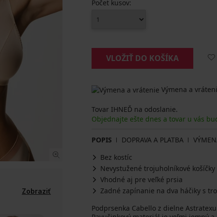
Počet kusov:
VLOŽIŤ DO KOŠÍKA
Výmena a vráteni
Tovar IHNEĎ na odoslanie.
Objednajte ešte dnes a tovar u vás b
POPIS
DOPRAVA A PLATBA
VÝMEN
Bez kostíc
Nevystužené trojuholníkové košíčky
Vhodné aj pre veľké prsia
Zadné zapínanie na dva háčiky s tr
Zobraziť
Podprsenka Cabello z dielne Astratexu 
Pavučinkový materiál je veľmi jemný a 