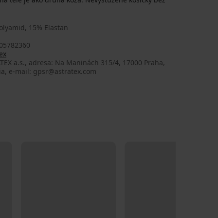
olyamid, 15% Elastan
05782360
ex
TEX a.s., adresa: Na Maninách 315/4, 17000 Praha,
ia, e-mail: gpsr@astratex.com