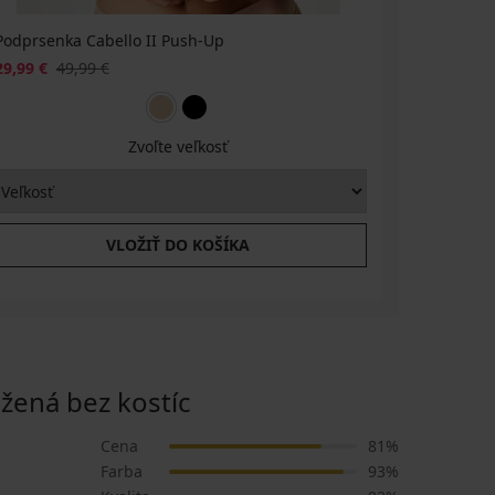
Podprsenka Cabello II Push-Up
Francúzsk
29,99 €
49,99 €
8,80 €
21
Zvoľte veľkosť
VLOŽIŤ DO KOŠÍKA
ená bez kostíc
Cena
81%
Farba
93%