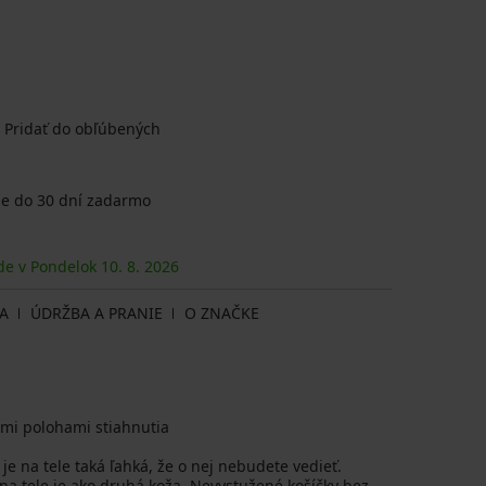
Pridať do obľúbených
e do 30 dní zadarmo
ude v Pondelok
10. 8.
2026
A
ÚDRŽBA A PRANIE
O ZNAČKE
omi polohami stiahnutia
je na tele taká ľahká, že o nej nebudete vedieť.
na tele je ako druhá koža. Nevystužené košíčky bez