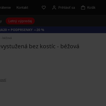
rátenie
Kontakt
Prihlásiť sa
Košík
sy
Letný výpredaj
RA20 = PODPRSENKY −20 %
 - béžová
vystužená bez kostíc - béžová
ostí