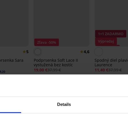
1+1 ZADARMO
Výpredaj
Zľava -50%
Zľava -70%
5
4,6
prsenka Sara
Podprsenka Soft Lace II
Spodný diel plavi
vystužená bez kostíc
Laurence
19,00 €
37,99 €
11,40 €
37,99 €
A20
Details
Z rovnakej kolekcie