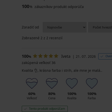
100
%
zákazníkov produkt odporúča
Zoradiť od
Zobrazené
2
z 2 recenzií
100
Iveta
21. 07. 2026
Over
%
zakúpená veľkosť 36
Kvalita 👌, krásna farba i strih, ale mne je malá..
60%
80%
100%
100%
Veľkosť
Cena
Kvalita
Farba
Tento produkt odporúčam