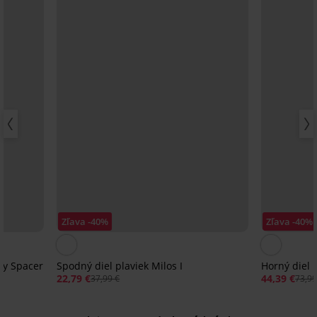
Zľava -40%
Zľava -40%
ky Spacer
Spodný diel plaviek Milos I
Horný diel 
22,79 €
44,39 €
37,99 €
73,99