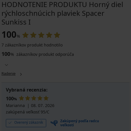
HODNOTENIE PRODUKTU Horný diel
rýchloschnúcich plaviek Spacer
Sunkiss I
100
%
7 zákazníkov produkt hodnotilo
100
%
zákazníkov produkt odporúča
Radenie
Vybraná recenzia:
100
%
Marianna
08. 07. 2026
zakúpená veľkosť 95/C
Zakúpený podľa radcu
Overený zákazník
veľkostí