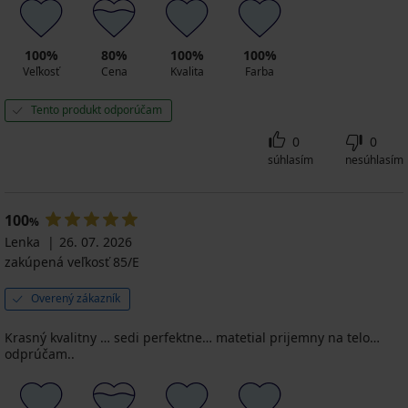
100%
80%
100%
100%
Veľkosť
Cena
Kvalita
Farba
Tento produkt odporúčam
0
0
súhlasím
nesúhlasím
100
%
Lenka
26. 07. 2026
zakúpená veľkosť 85/E
Overený zákazník
Krasný kvalitny … sedi perfektne… matetial prijemny na telo…
odprúčam..