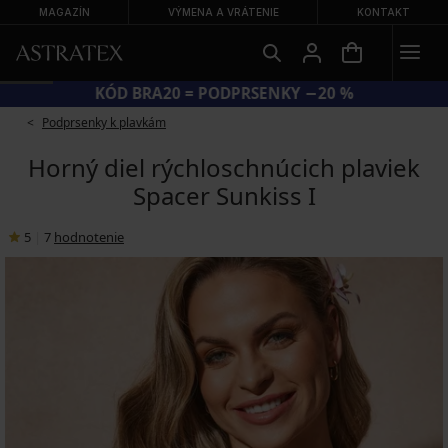
MAGAZÍN
VÝMENA A VRÁTENIE
KONTAKT
KÓD BRA20 = PODPRSENKY −20 %
Podprsenky k plavkám
Horný diel rýchloschnúcich plaviek
Spacer Sunkiss I
5
|
7
hodnotenie