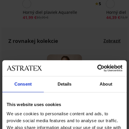
Zľava -40%
5
Horný diel plaviek Aquarelle
Horný diel 
41,99 €
44,39 €
69,99 €
73,99
Z rovnakej kolekcie
Zobraziť
Consent
Details
About
This website uses cookies
We use cookies to personalise content and ads, to
provide social media features and to analyse our traffic.
Z rovnakej kolekcie
We also share information about your use of our site with