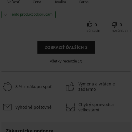
Veľkosť
Cena
Kvalita
Farba
Tento produkt odporúčam
0
0
súhlasím
nesúhlasím
ZOBRAZIŤ ĎALŠÍCH
3
Všetky recenzie (7)
Výmena a vrátenie
8 % z nákupu späť
zadarmo
Chytrý sprievodca
Výhodné poštovné
veľkosťami
Zákaznícka podpora