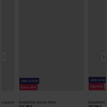
-20% SUN2
-20% SUN20
Výpredaj
Zľava -40%
Zľava -40%
ky Spacer
Dvojdielne plavky Milos
Dvojdielne 
111,98 €
107,98 €