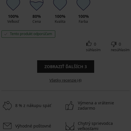
100%
80%
100%
100%
Veľkosť
Cena
Kvalita
Farba
Tento produkt odporúčam
0
0
súhlasím
nesúhlasím
ZOBRAZIŤ ĎALŠÍCH
3
Všetky recenzie (4)
Výmena a vrátenie
8 % z nákupu späť
zadarmo
Chytrý sprievodca
Výhodné poštovné
veľkosťami