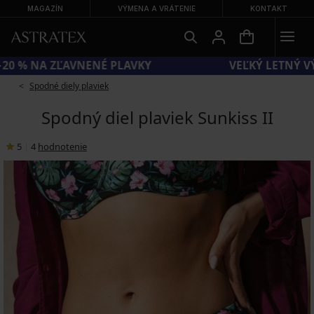
MAGAZÍN
VÝMENA A VRÁTENIE
KONTAKT
KÓD SUN20 = EXTRA −20 % NA ZĽAVNENÉ PLAVKY
Spodné diely plaviek
Spodný diel plaviek Sunkiss II
5
|
4
hodnotenie