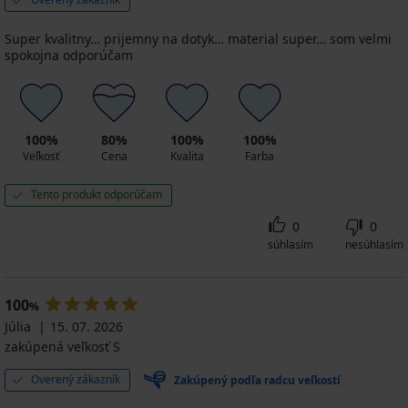
Super kvalitny… prijemny na dotyk… material super… som velmi
spokojna odporúčam
100%
80%
100%
100%
Veľkosť
Cena
Kvalita
Farba
Tento produkt odporúčam
0
0
súhlasím
nesúhlasím
100
%
Júlia
15. 07. 2026
zakúpená veľkosť S
Overený zákazník
Zakúpený podľa radcu veľkostí