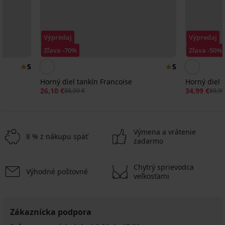
Výpredaj
Výpredaj
Zľava -70%
Zľava -50%
5
5
Horný diel tankín Francoise
Horný diel 
26,10 €
34,99 €
86,99 €
69,99
Výmena a vrátenie
8 % z nákupu späť
zadarmo
Chytrý sprievodca
Výhodné poštovné
-30%
veľkosťami
ED
Horný
Zákaznícka podpora
diel