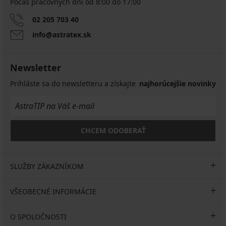
plaviek
Počas pracovných dní od 8:00 do 17:00
Desert
Gold
02 205 703 40
Big
info@astratex.sk
54,59
€
77,99
Newsletter
€
Prihláste sa do newsletteru a získajte
najhorúcejšie novinky
CHCEM ODOBERAŤ
SLUŽBY ZÁKAZNÍKOM
VŠEOBECNÉ INFORMÁCIE
O SPOLOČNOSTI