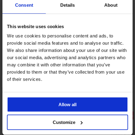
Consent
Details
About
This website uses cookies
We use cookies to personalise content and ads, to
provide social media features and to analyse our traffic.
We also share information about your use of our site with
our social media, advertising and analytics partners who
may combine it with other information that you’ve
provided to them or that they’ve collected from your use
of their services.
Allow all
3+1 ZADARMO
Bestseller
Zľava -40%
Customize
4,9
5
Bra
Podprsenka 