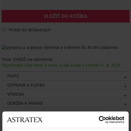
VLOŽIŤ DO KOŠÍKA
Pridať do obľúbených
Výmena a vrátenie do 30 dní zadarmo
Tovar IHNEĎ na odoslanie.
Objednajte ešte dnes a tovar u vás bude v Utorok
11. 8.
2026
POPIS
DOPRAVA A PLATBA
VÝMENA
ÚDRŽBA A PRANIE
Mohlo by sa vám páčiť