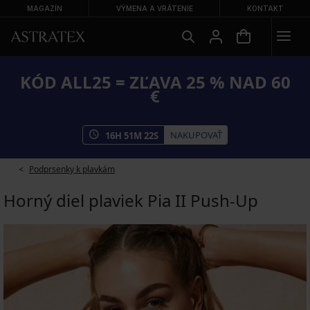
MAGAZÍN
VÝMENA A VRÁTENIE
KONTAKT
KÓD ALL25 = ZĽAVA 25 % NAD 60
€
NAKUPOVAŤ
16
H
51
M
21
S
Podprsenky k plavkám
Horný diel plaviek Pia II Push-Up