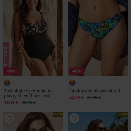
-50%
-40%
Zoštíhľujúce jednodielne
Spodný diel plaviek Alta II
plavky Milos II bez kostí...
Zľava
Pôvodná cena
22,79 €
37,99 €
Zľava
Pôvodná cena
49,49 €
98,99 €
LIMITED
LIMITED