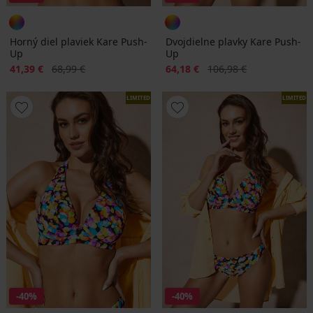
Horný diel plaviek Kare Push-
Dvojdielne plavky Kare Push-
Up
Up
Zľava
Pôvodná cena
Zľava
Pôvodná cena
41,39 €
68,99 €
64,18 €
106,98 €
LIMITED
LIMITED
-40%
-40%