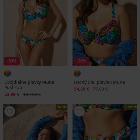
-50%
-30%
Dvojdielne plavky Muna
Horný diel plaviek Muna
Push-Up
Zľava
Pôvodná cena
54,59 €
77,99 €
Zľava
Pôvodná cena
53,99 €
107,98 €
LIMITED
LIMITED