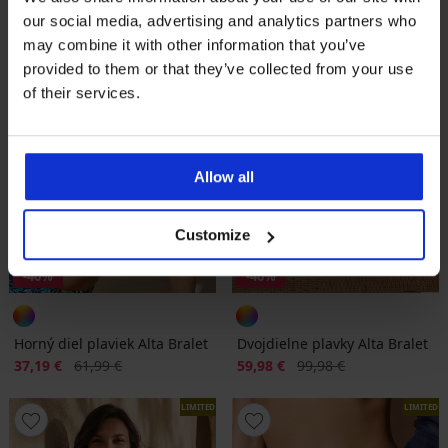
our social media, advertising and analytics partners who
may combine it with other information that you’ve
provided to them or that they’ve collected from your use
of their services.
Allow all
Customize
-40%
-40%
Horný diel plaviek Alta Bralet
Dvojdielne plavky Alta Bralet
Zľava
Pôvodná cena
Zľava
Pôvodná cena
37,19 €
61,99 €
59,98 €
99,98 €
LIMITED
LIMITED