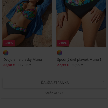
-30%
-30%
Dvojdielne plavky Muna
Spodný diel plaviek Muna I
Zľava
Pôvodná cena
Zľava
Pôvodná cena
82,58 €
117,98 €
27,99 €
39,99 €
ĎALŠIA STRÁNKA
Stránka 1/3