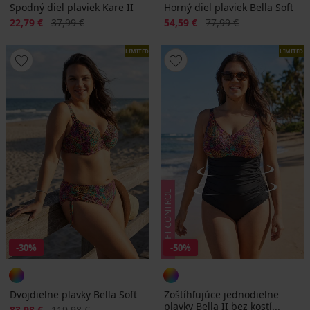
Spodný diel plaviek Kare II
Horný diel plaviek Bella Soft
Zľava
Pôvodná cena
Zľava
Pôvodná cena
22,79 €
37,99 €
54,59 €
77,99 €
LIMITED
LIMITED
-30%
-50%
Dvojdielne plavky Bella Soft
Zoštíhľujúce jednodielne
plavky Bella II bez kostí...
Zľava
Pôvodná cena
83,98 €
119,98 €