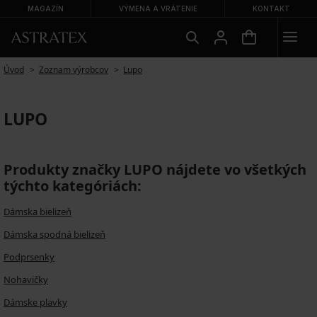
MAGAZÍN
VÝMENA A VRÁTENIE
KONTAKT
Úvod
Zoznam výrobcov
Lupo
LUPO
Produkty značky LUPO nájdete vo všetkých
týchto kategóriách:
Dámska bielizeň
Dámska spodná bielizeň
Podprsenky
Nohavičky
Dámske plavky