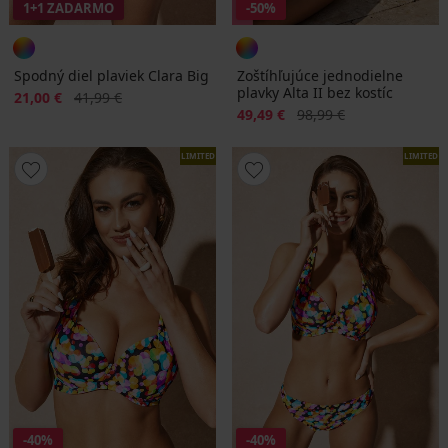
1+1 ZADARMO
-50%
Spodný diel plaviek Clara Big
Zoštíhľujúce jednodielne
plavky Alta II bez kostíc
Zľava
Pôvodná cena
21,00 €
41,99 €
Zľava
Pôvodná cena
49,49 €
98,99 €
LIMITED
LIMITED
-40%
-40%