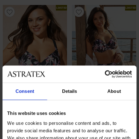
LIMITED
LIMITED
Consent
Details
About
-40%
-40%
This website uses cookies
Horný diel plaviek Milos
Dvojdielne plavky Milos
We use cookies to personalise content and ads, to
Zľava
Pôvodná cena
Zľava
Pôvodná cena
44,39 €
73,99 €
67,18 €
111,98 €
provide social media features and to analyse our traffic.
LIMITED
LIMITED
We also share information about your use of our site with