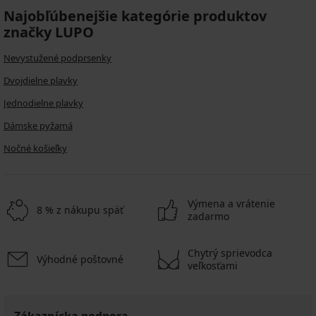
Najobľúbenejšie kategórie produktov
značky LUPO
Nevystužené podprsenky
Dvojdielne plavky
Jednodielne plavky
Dámske pyžamá
Nočné košieľky
Výmena a vrátenie
8 % z nákupu späť
zadarmo
Chytrý sprievodca
Výhodné poštovné
veľkosťami