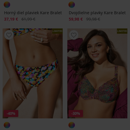
Horný diel plaviek Kare Bralet
Dvojdielne plavky Kare Bralet
Zľava
Pôvodná cena
Zľava
Pôvodná cena
37,19 €
61,99 €
59,98 €
99,98 €
LIMITED
LIMITED
-40%
-30%