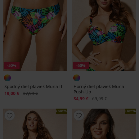
-50%
-50%
Spodný diel plaviek Muna II
Horný diel plaviek Muna
Push-Up
Zľava
Pôvodná cena
19,00 €
37,99 €
Zľava
Pôvodná cena
34,99 €
69,99 €
LIMITED
LIMITED