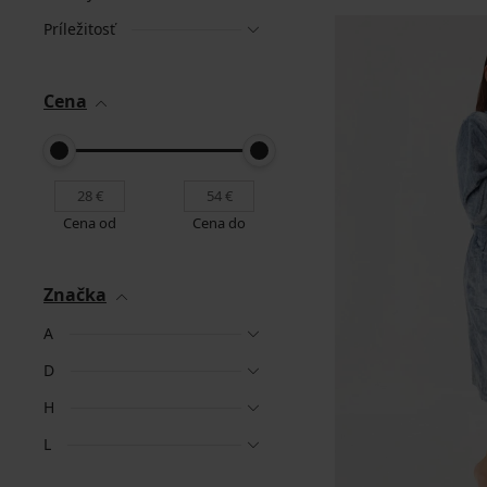
Príležitosť
Cena
Cena od
Cena do
Značka
A
D
H
L