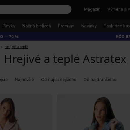
Hľadať
Magazín
Výmena a v
Plavky
Nočná bielizeň
Premium
Novinky
Posledné ku
O − 70 %
KÓD B
Hrejivé a teplé
Hrejivé a teplé Astratex
jšie
Najnovšie
Od najlacnejšieho
Od najdrahšieho