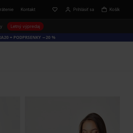
rátenie
Kontakt
Prihlásiť sa
Košík
sy
Letný výpredaj
RA20 = PODPRSENKY −20 %