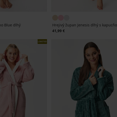
no Blue dlhý
Hrejivý župan Jenesis dlhý s kapucň
41,99 €
LIMITED