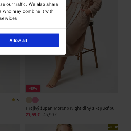
se our traffic. We also share
ers who may combine it with
 services.
Allow all
-40%
5
Hrejivý župan Moreno Night dlhý s kapucňou
Zľava
Pôvodná cena
27,59 €
45,99 €
LIMITED