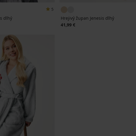
5
s dlhý
Hrejivý župan Jenesis dlhý
41,99 €