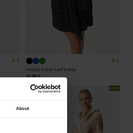
5
5
Hrejivý župan Leaf krátky
41,99 €
LIMITED
About