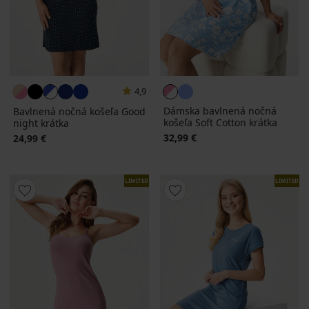
4,9
Dámska bavlnená nočná
Bavlnená nočná košeľa Good
košeľa Soft Cotton krátka
night krátka
32,99 €
24,99 €
LIMITED
LIMITED