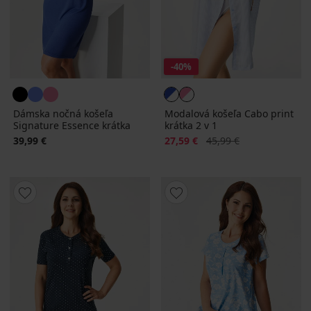
-40%
Dámska nočná košeľa
Modalová košeľa Cabo print
Signature Essence krátka
krátka 2 v 1
Zľava
Pôvodná cena
39,99 €
27,59 €
45,99 €