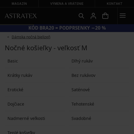
MAGAZÍN
VÝMENA A VRÁTENIE
KONTAKT
KÓD BRA20 = PODPRSENKY −20 %
Dámska nočná bielizeň
Nočné košieľky - veľkosť M
Basic
Dlhý rukáv
Krátky rukáv
Bez rukávov
Erotické
Saténové
Dojčiace
Tehotenské
Nadmerné veľkosti
Svadobné
Teplé košieľky