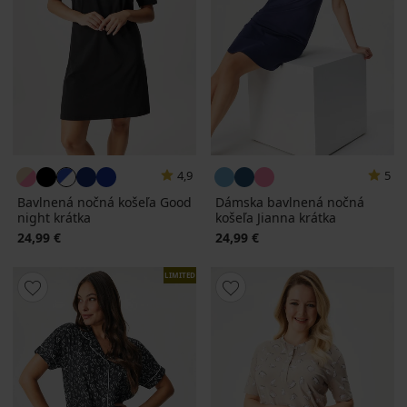
4,9
5
Bavlnená nočná košeľa Good
Dámska bavlnená nočná
night krátka
košeľa Jianna krátka
24,99 €
24,99 €
LIMITED