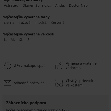
Astratex
Dkaren Sp. z o.o.
Anda
Doctor Nap
Najčastejšie vyberané farby
čierna
ružová
modrá
červená
Najčastejsie vyberané veľkosti
L
M
XL
S
Výmena a vrátenie
8 % z nákupu späť
zadarmo
Chytrý sprievodca
Výhodné poštovné
veľkosťami
Zákaznícka podpora
Počas pracovných dní od 8:00 do 17:00