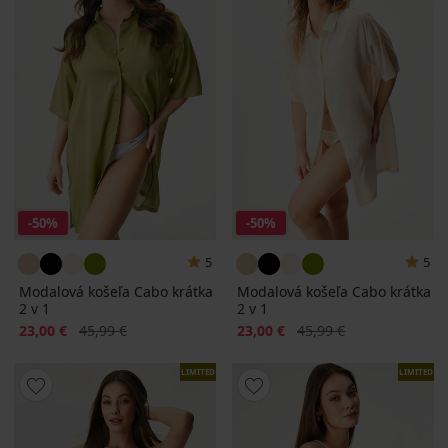
-50%
-50%
5
5
Modalová košeľa Cabo krátka
Modalová košeľa Cabo krátka
2 v 1
2 v 1
Zľava
Pôvodná cena
Zľava
Pôvodná cena
23,00 €
45,99 €
23,00 €
45,99 €
LIMITED
LIMITED