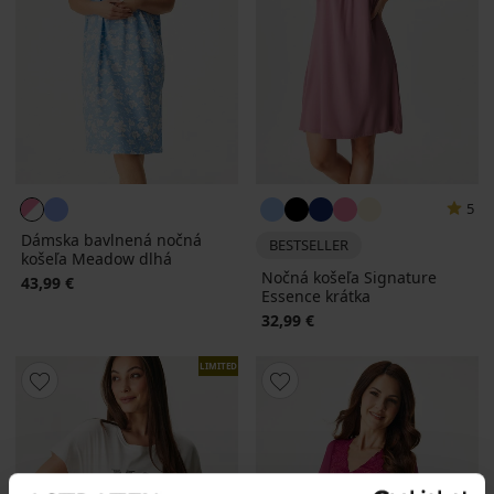
5
Dámska bavlnená nočná
BESTSELLER
košeľa Meadow dlhá
Nočná košeľa Signature
43,99 €
Essence krátka
32,99 €
LIMITED