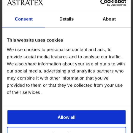
Consent
Details
About
This website uses cookies
-30%
We use cookies to personalise content and ads, to
provide social media features and to analyse our traffic.
4,7
We also share information about your use of our site with
Dámska nočná košeľa Arleth
our social media, advertising and analytics partners who
krátka
BESTSELLER
may combine it with other information that you’ve
Zľava
Pôvodná cena
26,59 €
37,99 €
Nočná košeľa Signature Avril
provided to them or that they’ve collected from your use
krátka
of their services.
32,99 €
LIMITED
Allow all