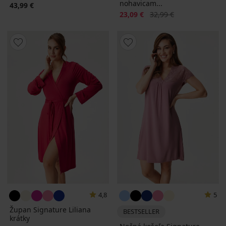
nohavicam...
43,99 €
Zľava
Pôvodná cena
23,09 €
32,99 €
4,8
5
Župan Signature Liliana
BESTSELLER
krátky