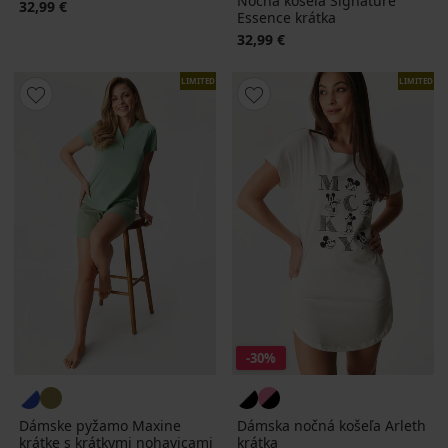
Nočná košeľa Signature
32,99 €
Essence krátka
32,99 €
LIMITED
LIMITED
-30%
Dámske pyžamo Maxine
Dámska nočná košeľa Arleth
krátke s krátkymi nohavicami
krátka