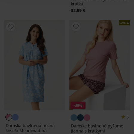
krátka
32,99 €
LIMITED
-30%
5
Dámska bavlnená nočná
Dámske bavlnené pyžamo
košeľa Meadow dlhá
Jianna s krátkymi