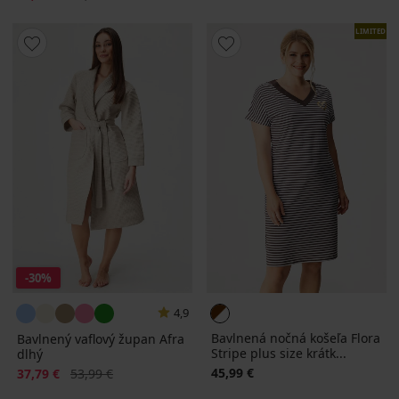
LIMITED
-30%
4,9
Bavlnená nočná košeľa Flora
Bavlnený vaflový župan Afra
Stripe plus size krátk...
dlhý
Zľava
Pôvodná cena
45,99 €
37,79 €
53,99 €