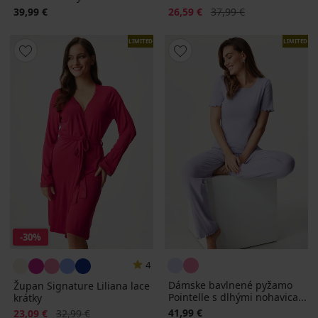
Zľava
Pôvodná cena
39,99 €
26,59 €
37,99 €
LIMITED
LIMITED
-30%
4
Dámske bavlnené pyžamo
Župan Signature Liliana lace
Pointelle s dlhými nohavica...
krátky
Zľava
Pôvodná cena
41,99 €
23,09 €
32,99 €