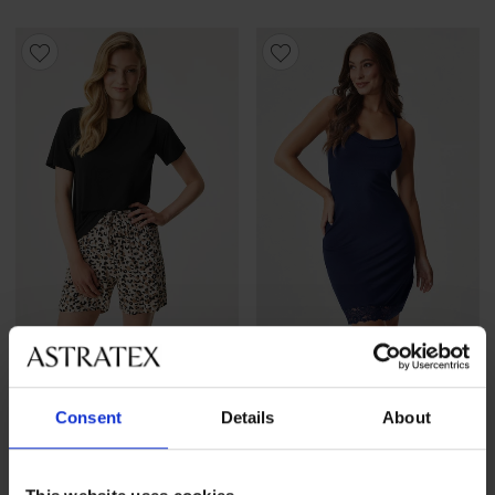
4,5
Dámske pyžamo Deep
Consent
Details
About
BESTSELLER
Animal s krátkymi
nohavicami
Nočná košieľka Timeless
Dream krátka
41,99 €