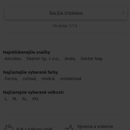
ĎALŠIA STRÁNKA
Stránka 1/13
Najobľúbenejšie značky
Astratex
Dkaren Sp. z o.o.
Anda
Doctor Nap
Najčastejšie vyberané farby
čierna
ružová
modrá
smotanová
Najčastejsie vyberané veľkosti
L
M
XL
XXL
Výmena a vrátenie
8 % z nákupu späť