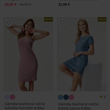
Zľava
Pôvodná cena
23,00 €
45,99 €
32,99 €
LIMITED
LIMITED
5
Dámska bavlnená nočná
Dámska bavlnená nočná
košieľka Pointelle krátka
košeľa Jianna krátka