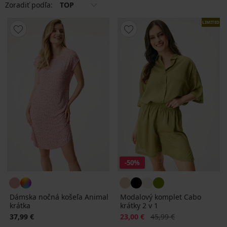
Zoradiť podľa:
TOP
LIMITED
-50%
Dámska nočná košeľa Animal
Modalový komplet Cabo
krátka
krátky 2 v 1
Zľava
Pôvodná cena
37,99 €
23,00 €
45,99 €