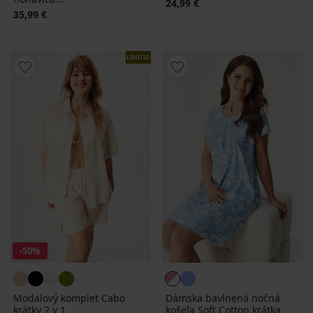
24,99 €
35,99 €
LIMITED
-50%
Modalový komplet Cabo
Dámska bavlnená nočná
krátky 2 v 1
košeľa Soft Cotton krátka