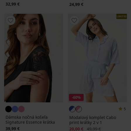
32,99 €
24,99 €
LIMITED
-60%
5
Dámska nočná košeľa
Modalový komplet Cabo
Signature Essence krátka
print krátky 2 v 1
39,99 €
Zľava
Pôvodná cena
20,00 €
49,99 €