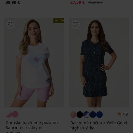
Zľava
Pôvodná cena
39,99 €
27,59 €
45,99 €
LIMITED
4,9
Dámske bavlnené pyžamo
Bavlnená nočná košeľa Good
Sabrina s krátkymi
night krátka
nohavica...