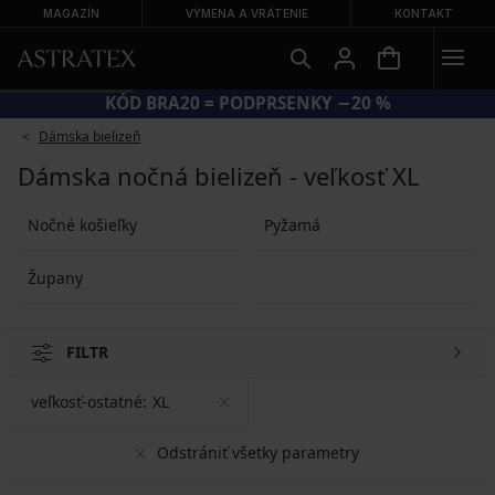
MAGAZÍN
VÝMENA A VRÁTENIE
KONTAKT
KÓD BRA20 = PODPRSENKY −20 %
Dámska bielizeň
Dámska nočná bielizeň - veľkosť XL
Nočné košieľky
Pyžamá
Župany
FILTR
veľkosť-ostatné:
XL
Odstrániť všetky parametry