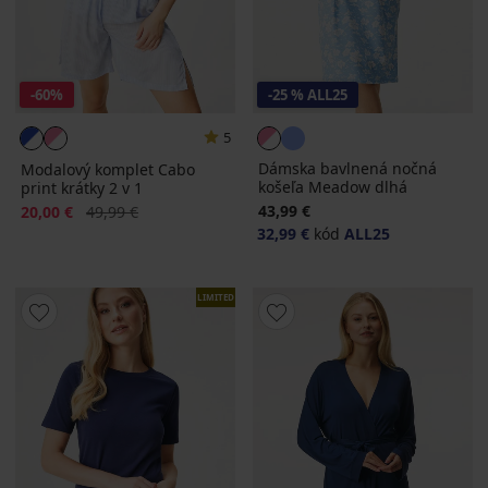
-60%
-25 % ALL25
5
Dámska bavlnená nočná
Modalový komplet Cabo
košeľa Meadow dlhá
print krátky 2 v 1
Zľava
Pôvodná cena
43,99 €
20,00 €
49,99 €
32,99 €
kód
ALL25
LIMITED