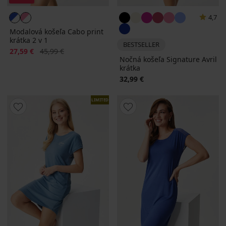
4,7
Modalová košeľa Cabo print
krátka 2 v 1
BESTSELLER
Zľava
Pôvodná cena
27,59 €
45,99 €
Nočná košeľa Signature Avril
krátka
32,99 €
LIMITED