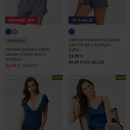
Výpredaj
-30%
-25 % ALL25
Dámske bavlnené pyžamo
PREMIUM
Zora Stripe s krátkymi
Dámske pyžamo Ralph
noha...
Lauren Cotton Knit s
53,99 €
krátkymi ...
40,49 €
kód
ALL25
Zľava
Pôvodná cena
62,29 €
88,99 €
LIMITED
LIMITED