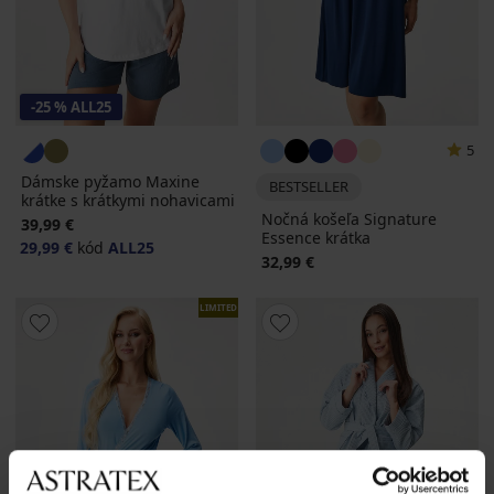
-25 % ALL25
5
Dámske pyžamo Maxine
BESTSELLER
krátke s krátkymi nohavicami
Nočná košeľa Signature
39,99 €
Essence krátka
29,99 €
kód
ALL25
32,99 €
LIMITED