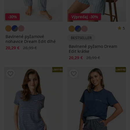
-30%
Výpredaj
-30%
5
Bavlnené pyžamové
BESTSELLER
nohavice Dream Edit dlhé
Bavlnené pyžamo Dream
Zľava
Pôvodná cena
20,29 €
28,99 €
Edit krátke
Zľava
Pôvodná cena
20,29 €
28,99 €
LIMITED
LIMITED