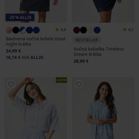
-25 % ALL25
4,9
4,5
Bavlnená nočná košeľa Good
BESTSELLER
night krátka
Nočná košieľka Timeless
24,99 €
Dream krátka
18,74 €
kód
ALL25
28,99 €
LIMITED