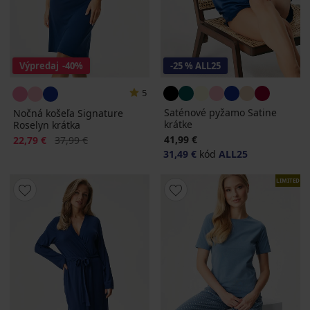
Výpredaj
-40%
-25 % ALL25
5
Saténové pyžamo Satine
Nočná košeľa Signature
krátke
Roselyn krátka
Zľava
Pôvodná cena
41,99 €
22,79 €
37,99 €
31,49 €
kód
ALL25
LIMITED