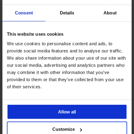
Consent
Details
About
-30%
-30%
This website uses cookies
We use cookies to personalise content and ads, to
4
4,9
provide social media features and to analyse our traffic.
Župan Signature Liliana lace
Bavlnený vaflový župan Afra
krátky
dlhý
We also share information about your use of our site with
Zľava
Pôvodná cena
Zľava
Pôvodná cena
23,09 €
32,99 €
37,79 €
53,99 €
our social media, advertising and analytics partners who
may combine it with other information that you’ve
LIMITED
LIMITED
provided to them or that they’ve collected from your use
of their services.
Allow all
Customize