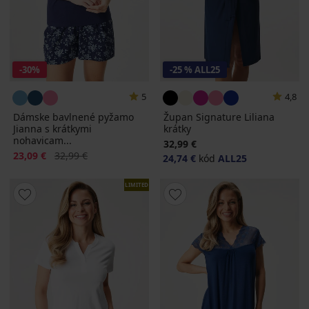
-30%
-25 % ALL25
5
4,8
Dámske bavlnené pyžamo
Župan Signature Liliana
Jianna s krátkymi
krátky
nohavicam...
32,99 €
Zľava
Pôvodná cena
23,09 €
32,99 €
24,74 €
kód
ALL25
LIMITED