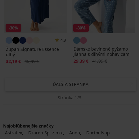
-30%
-30%
4,8
Dámske bavlnené pyžamo
Župan Signature Essence
Jianna s dlhými nohavicami
dlhý
Zľava
Pôvodná cena
Zľava
Pôvodná cena
29,39 €
41,99 €
32,19 €
45,99 €
ĎALŠIA STRÁNKA
Stránka 1/3
Najobľúbenejšie značky
Astratex
Dkaren Sp. z o.o.
Anda
Doctor Nap