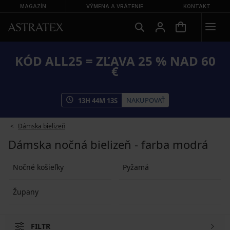
MAGAZÍN
VÝMENA A VRÁTENIE
KONTAKT
KÓD ALL25 = ZĽAVA 25 % NAD 60
€
NAKUPOVAŤ
13
H
44
M
12
S
Dámska bielizeň
Dámska nočná bielizeň - farba modrá
Nočné košieľky
Pyžamá
Župany
FILTR