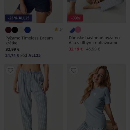
-25 % ALL25
-30%
5
Dámske bavlnené pyžamo
Pyžamo Timeless Dream
Alia s dlhými nohavicami
krátke
Zľava
Pôvodná cena
32,19 €
45,99 €
32,99 €
24,74 €
kód
ALL25