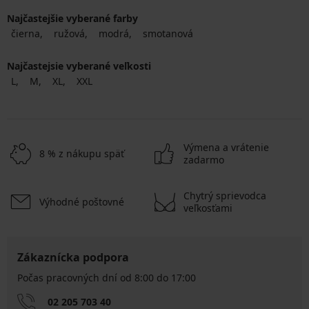
Najčastejšie vyberané farby
čierna
ružová
modrá
smotanová
Najčastejsie vyberané veľkosti
L
M
XL
XXL
Výmena a vrátenie
8 % z nákupu späť
zadarmo
Chytrý sprievodca
Výhodné poštovné
veľkosťami
Zákaznícka podpora
Počas pracovných dní od 8:00 do 17:00
02 205 703 40