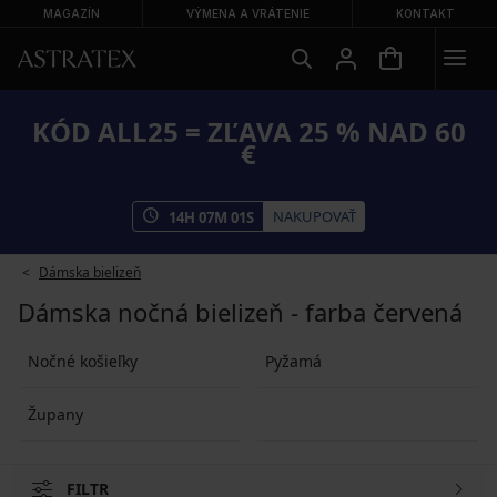
MAGAZÍN
VÝMENA A VRÁTENIE
KONTAKT
KÓD ALL25 = ZĽAVA 25 % NAD 60
€
NAKUPOVAŤ
14
H
07
M
0
S
Dámska bielizeň
Dámska nočná bielizeň - farba červená
Nočné košieľky
Pyžamá
Župany
FILTR