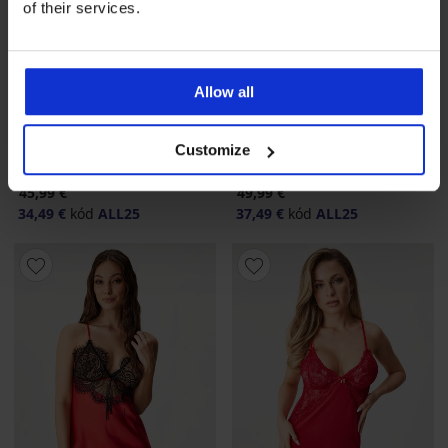
of their services.
-25 % ALL25
-25 % ALL25
Allow all
5
4,6
Customize
Dámska nočná košieľka
Erotická nočná košieľka Tora
Belinda
krátka
45,99 €
49,99 €
34,49 €
kód
ALL25
37,49 €
kód
ALL25