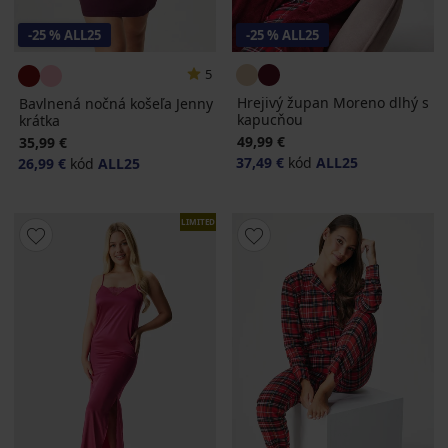
-25 % ALL25
-25 % ALL25
5
Hrejivý župan Moreno dlhý s
Bavlnená nočná košeľa Jenny
kapucňou
krátka
49,99 €
35,99 €
37,49 €
kód
ALL25
26,99 €
kód
ALL25
LIMITED