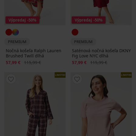
Výpredaj
-50%
Výpredaj
-50%
PREMIUM
PREMIUM
Nočná košeľa Ralph Lauren
Saténová nočná košeľa DKNY
Brushed Twill dlhá
Fig Love NYC dlhá
Zľava
Pôvodná cena
Zľava
Pôvodná cena
57,99 €
115,99 €
57,99 €
115,99 €
LIMITED
LIMITED