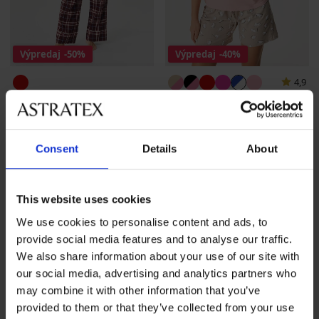
Výpredaj
-50%
Výpredaj
-40%
4,9
PREMIUM
Bavlnené pyžamo Madeline
Pyžamo Tommy Hilfiger LS
krátke
FLNL SET dlhé
Zľava
Pôvodná cena
19,79 €
32,99 €
Consent
Details
About
Zľava
Pôvodná cena
55,99 €
111,99 €
This website uses cookies
We use cookies to personalise content and ads, to
provide social media features and to analyse our traffic.
We also share information about your use of our site with
our social media, advertising and analytics partners who
may combine it with other information that you’ve
provided to them or that they’ve collected from your use