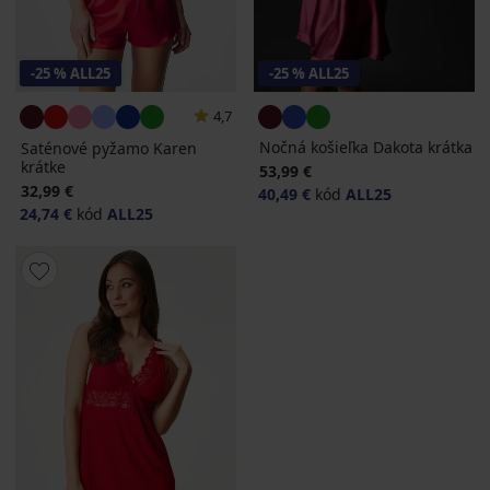
-25 % ALL25
-25 % ALL25
4,7
Nočná košieľka Dakota krátka
Saténové pyžamo Karen
krátke
53,99 €
32,99 €
40,49 €
kód
ALL25
24,74 €
kód
ALL25