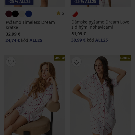
-25 % ALL25
-25 % ALL25
5
Dámske pyžamo Dream Love
Pyžamo Timeless Dream
s dlhými nohavicami
krátke
51,99 €
32,99 €
38,99 €
kód
ALL25
24,74 €
kód
ALL25
LIMITED
LIMITED