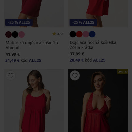
-25 % ALL25
-25 % ALL25
4,9
Dojčiaca nočná košieľka
Materská dojčiaca košieľka
Zosia krátka
Abigail
37,99 €
41,99 €
28,49 €
kód
ALL25
31,49 €
kód
ALL25
LIMITED