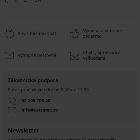
L
M
XL
XXL
Výmena a vrátenie
8 % z nákupu späť
zadarmo
Chytrý sprievodca
Výhodné poštovné
veľkosťami
Zákaznícka podpora
Počas pracovných dní od 8:00 do 17:00
02 205 703 40
info@astratex.sk
Newsletter