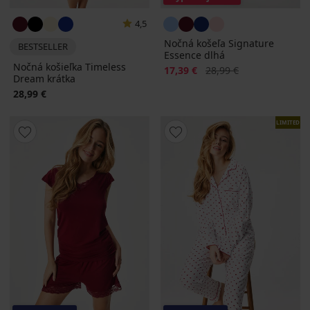
4,5
Nočná košeľa Signature
BESTSELLER
Essence dlhá
Nočná košieľka Timeless
Zľava
Pôvodná cena
17,39 €
28,99 €
Dream krátka
28,99 €
LIMITED