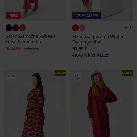
-50%
-25 % ALL25
5
Saténová nočná košieľka
Flanelové pyžamo Winter
Luisa Satine dlhá
Evenings dlhé
Zľava
Pôvodná cena
16,50 €
32,99 €
53,99 €
40,49 €
kód
ALL25
LIMITED
LIMITED