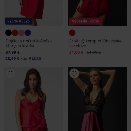
-25 % ALL25
Výpredaj
-50%
Dojčiaca nočná košieľka
Erotický komplet Obsessive
Marysia krátka
Lacelove
Zľava
Pôvodná cena
37,99 €
31,00 €
61,99 €
28,49 €
kód
ALL25