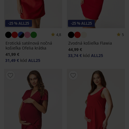
-25 % ALL25
-25 % ALL25
4,8
5
Erotická saténová nočná
Zvodná košieľka Flawia
košieľka Ofelia krátka
44,99 €
41,99 €
33,74 €
kód
ALL25
31,49 €
kód
ALL25