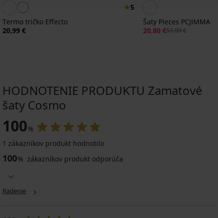
5
Termo tričko Effecto
Šaty Pieces PCJIMMA
20,99 €
20,80 €
51,99 €
HODNOTENIE PRODUKTU Zamatové
šaty Cosmo
Výpredaj
-50%
ED
100
%
1 zákazníkov produkt hodnotilo
PREMIUM
100
%
zákazníkov produkt odporúča
Hrejivé
šaty
DKNY
Elm
Radenie
Green
s
kapucňou