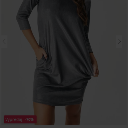
Výpredaj
-70%