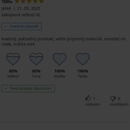
100
%
44,49
JANA
21. 03. 2025
€
zakúpená veľkosť XL
88,99
€
Overený zákazník
kvalitný, pohodlný produkt, veľmi príjemný materiál, nesedel mi
rolák, vrátila som
80%
80%
100%
100%
Veľkosť
Cena
Kvalita
Farba
Tento produkt odporúčam
1
0
súhlasím
nesúhlasím