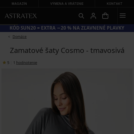
MAGAZÍN
VÝMENA A VRÁTENIE
KONTAKT
KÓD SUN20 = EXTRA −20 % NA ZĽAVNENÉ PLAVKY
Domáce
Zamatové šaty Cosmo - tmavosivá
5
|
1
hodnotenie