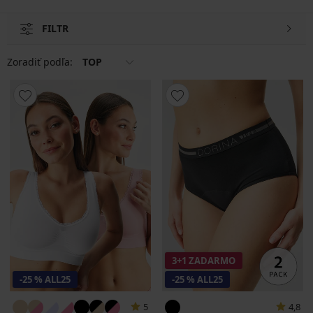
FILTR
Zoradiť podľa:
TOP
3+1 ZADARMO
-25 % ALL25
-25 % ALL25
5
4,8