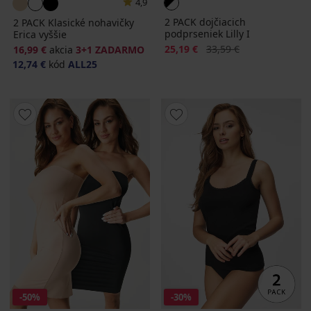
4,9
2 PACK dojčiacich
2 PACK Klasické nohavičky
podprseniek Lilly I
Erica vyššie
Zľava
Pôvodná cena
25,19 €
33,59 €
16,99 €
akcia
3+1 ZADARMO
12,74 €
kód
ALL25
-50%
-30%