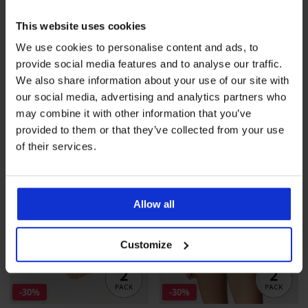
This website uses cookies
4,8
2PACK Klasické nohavičky
2 PACK Dojčiaca podprsenka
We use cookies to personalise content and ads, to
Flexi Bikiny bezšvové
May vystužená
provide social media features and to analyse our traffic.
Zľava
Pôvodná cena
Zľava
Pôvodná cena
6,30 €
20,99 €
36,39 €
51,99 €
We also share information about your use of our site with
our social media, advertising and analytics partners who
may combine it with other information that you’ve
provided to them or that they’ve collected from your use
of their services.
Allow all
Customize
-30%
-30%