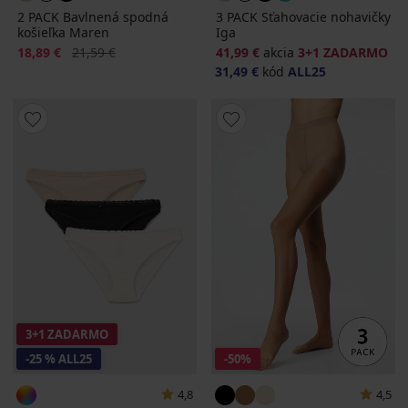
2 PACK Bavlnená spodná
3 PACK Sťahovacie nohavičky
košieľka Maren
Iga
Zľava
Pôvodná cena
18,89 €
21,59 €
41,99 €
akcia
3+1 ZADARMO
31,49 €
kód
ALL25
3+1 ZADARMO
-25 % ALL25
-50%
4,8
4,5