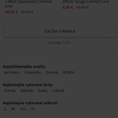
2 PACK Spodnička Comfort
2PACK Tangá Comfort Line
Line
Zľava
Pôvodná cena
3,30 €
10,99 €
Zľava
Pôvodná cena
20,50 €
40,99 €
ĎALŠIA STRÁNKA
Stránka 1/23
Najobľúbenejšie značky
Astratex
Cotonella
Dorina
BOMA
Najčastejšie vyberané farby
čierna
béžová
biela
ružová
Najčastejsie vyberané veľkosti
L
M
uni
XL