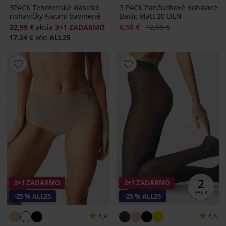
3PACK Tehotenské klasické
3 PACK Pančuchové nohavice
nohavičky Naomi bavlnené
Basic Matt 20 DEN
Zľava
Pôvodná cena
22,99 €
akcia
3+1 ZADARMO
6,50 €
12,99 €
17,24 €
kód
ALL25
3+1 ZADARMO
2+1 ZADARMO
-25 % ALL25
-25 % ALL25
4,9
4,8