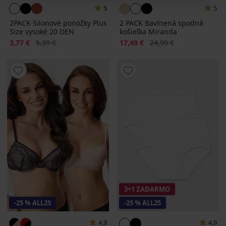
5
5
2PACK Silonové ponožky Plus
2 PACK Bavlnená spodná
Size vysoké 20 DEN
košieľka Miranda
Zľava
Pôvodná cena
Zľava
Pôvodná cena
3,77 €
5,39 €
17,49 €
24,99 €
3+1 ZADARMO
-25 % ALL25
-25 % ALL25
4,9
4,9