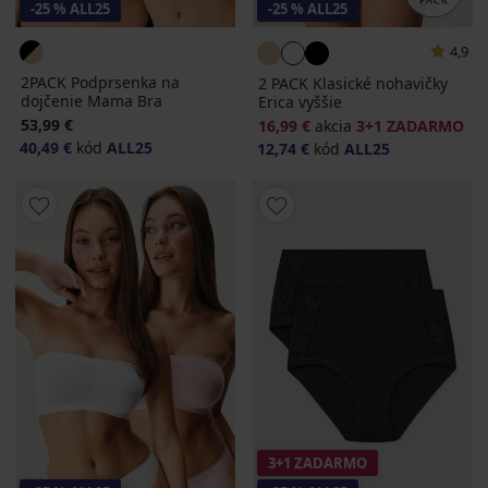
-25 % ALL25
-25 % ALL25
4,9
2PACK Podprsenka na
2 PACK Klasické nohavičky
dojčenie Mama Bra
Erica vyššie
53,99 €
16,99 €
akcia
3+1 ZADARMO
40,49 €
kód
ALL25
12,74 €
kód
ALL25
3+1 ZADARMO