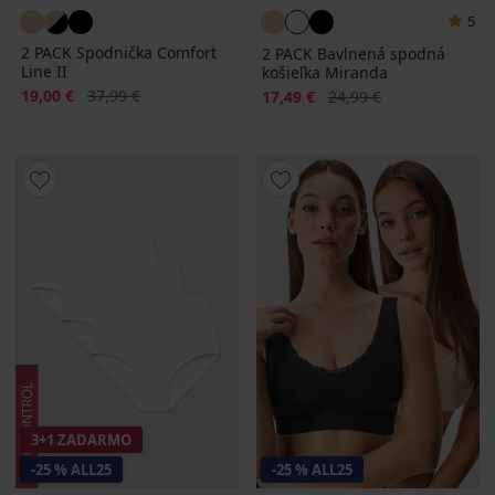
5
2 PACK Spodnička Comfort
2 PACK Bavlnená spodná
Line II
košieľka Miranda
Zľava
Pôvodná cena
19,00 €
37,99 €
Zľava
Pôvodná cena
17,49 €
24,99 €
3+1 ZADARMO
-25 % ALL25
-25 % ALL25