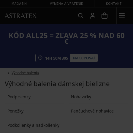
MAGAZÍN
VÝMENA A VRÁTENIE
KONTAKT
KÓD ALL25 = ZĽAVA 25 % NAD 60
€
NAKUPOVAŤ
14
H
50
M
29
S
Výhodné balenia
Výhodné balenia dámskej bielizne
Podprsenky
Nohavičky
Ponožky
Pančuchové nohavice
Podkolienky a nadkolienky