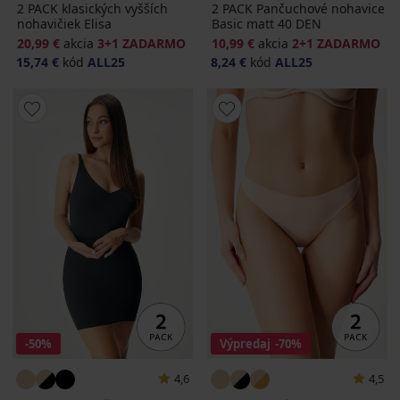
2 PACK klasických vyšších
2 PACK Pančuchové nohavice
nohavičiek Elisa
Basic matt 40 DEN
20,99 €
akcia
3+1 ZADARMO
10,99 €
akcia
2+1 ZADARMO
15,74 €
kód
ALL25
8,24 €
kód
ALL25
-50%
Výpredaj
-70%
4,6
4,5