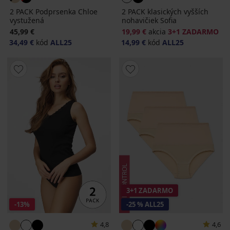
2 PACK Podprsenka Chloe
2 PACK klasických vyšších
vystužená
nohavičiek Sofia
45,99 €
19,99 €
akcia
3+1 ZADARMO
34,49 €
kód
ALL25
14,99 €
kód
ALL25
3+1 ZADARMO
-13%
-25 % ALL25
4,8
4,6