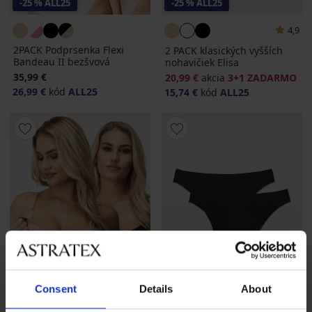
-25 % ALL25
-25 % ALL25
4,9
2PACK Podprsenka Flexi
2 PACK klasických vyšších
Bandeau II bezšvová
nohavičiek Elisa
35,99 €
20,99 €
akcia
3+1 ZADARMO
26,99 €
kód
ALL25
15,74 €
kód
ALL25
Consent
Details
About
-30%
Výpredaj
-70%