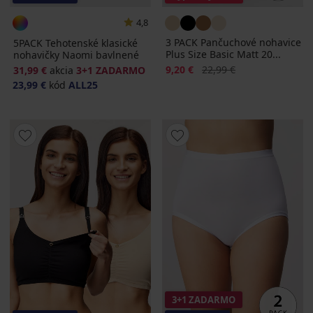
4,8
3 PACK Pančuchové nohavice
5PACK Tehotenské klasické
Plus Size Basic Matt 20...
nohavičky Naomi bavlnené
Zľava
Pôvodná cena
9,20 €
22,99 €
31,99 €
akcia
3+1 ZADARMO
23,99 €
kód
ALL25
3+1 ZADARMO