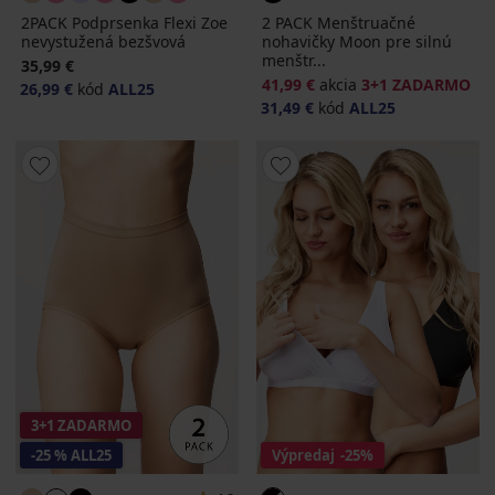
2PACK Podprsenka Flexi Zoe
2 PACK Menštruačné
nevystužená bezšvová
nohavičky Moon pre silnú
menštr...
35,99 €
41,99 €
akcia
3+1 ZADARMO
26,99 €
kód
ALL25
31,49 €
kód
ALL25
3+1 ZADARMO
-25 % ALL25
Výpredaj
-25%