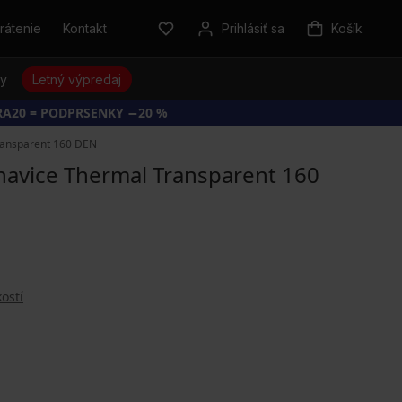
rátenie
Kontakt
Prihlásiť sa
Košík
sy
Letný výpredaj
RA20 = PODPRSENKY −20 %
ransparent 160 DEN
avice Thermal Transparent 160
ostí