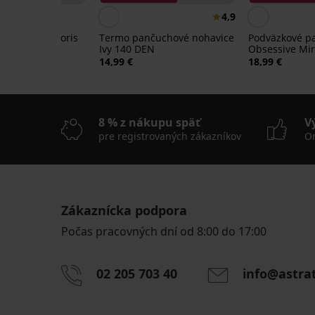
4,9
é nohavice Doris
Termo pančuchové nohavice
Podväzkové p
Ivy 140 DEN
Obsessive Mi
14,99 €
18,99 €
8 % z nákupu späť
V
pre registrovaných zákazníkov
On
Zákaznícka podpora
-30%
-30%
2+1 ZADARMO
2+1 ZADARMO
-30%
2+1 ZADARMO
2+1 ZADARMO
-30%
2+1 ZADARMO
Počas pracovných dní od 8:00 do 17:00
5
5
4,8
4,9
4,9
4,1
4,7
Pančuchové
Pančuchové
02 205 703 40
info@astra
nohavice
nohavice
Plus
Emily
Pančuchové
Podporné
Pančuchové
Pančuchové
Size
20
nohavice
pančuchové
nohavice
nohavice
Pančuchové
Pančuchové
Dots
DEN