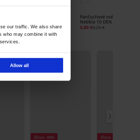
c
Pančuchové nohavice
Savana 20 DEN
Pančuchové nohavice
13,99 €
Nebbia 10 DEN
se our traffic. We also share
5,80 €
8,29 €
ers who may combine it with
 services.
LIMITED
Allow all
Zľava -30%
Zľava -30%