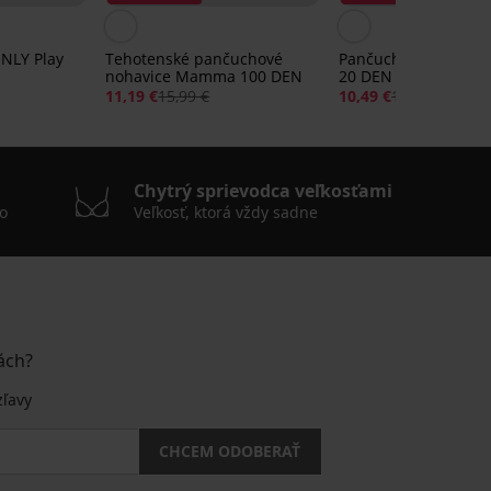
ONLY Play
Tehotenské pančuchové
Pančuchové nohavic
nohavice Mamma 100 DEN
20 DEN
11,19 €
15,99 €
10,49 €
14,99 €
Chytrý sprievodca veľkosťami
o
Veľkosť, ktorá vždy sadne
ách?
zľavy
CHCEM ODOBERAŤ