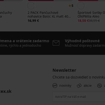
5
ančuchy
2 PACK Pančuchové
Športové šortky 
ra
nohavice Basic XL matt 40
ONPMila Aleo
DEN
16,99 €
18,50 €
36,99 €
ýmena a vrátenie zadarmo
Výhodné poštovné
line, rýchlo a jednoducho
Možnosť dopravy zadarm
Newsletter
Chcete sa dozvedieť o novink
novinky
akcie
tex.sk