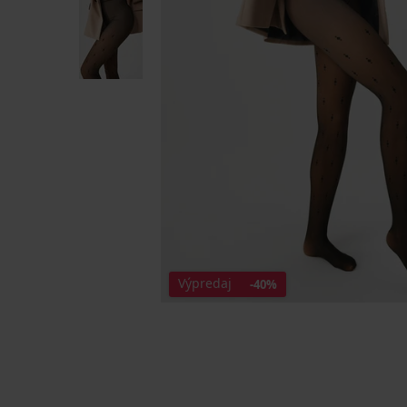
Výpredaj
-40%