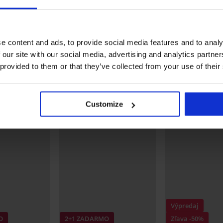
ROBLÚ
Termo pančuchové nohavice
Pančuchové nohavice Chi
Leila 190 DEN
Calze 20 DEN
28,99 €
11,99 €
e content and ads, to provide social media features and to analy
 our site with our social media, advertising and analytics partn
Objavte podobné kúsky
 provided to them or that they’ve collected from your use of their
Customize
Výpredaj
O
2+1 ZADARMO
Zľava -50%