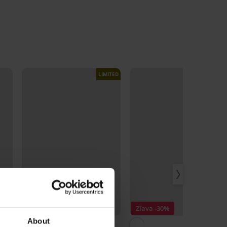
LIMITED
2+1 ZADARMO
Zľava -30%
About