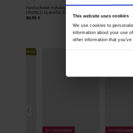
Pančuchové nohavice
Pančuchové legíny O
OROBLÚ Graceful 20 DEN
All colors 50 DEN
This website uses cookies
30,99 €
26,99 €
We use cookies to personalis
information about your use of
other information that you’ve
LIMITED
ARMO
2+1 ZADARMO
2+1 ZADARM