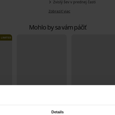
Zvislý šev v prednej časti
Zobraziť viac
Mohlo by sa vám páčiť
LIMITED
2+1 ZADARMO
2+1 ZADARMO
Details
4,7