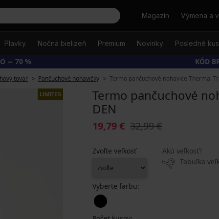
Hľadať
Magazín
Výmena a v
Plavky
Nočná bielizeň
Premium
Novinky
Posledné ku
O − 70 %
KÓD B
hový tovar
Pančuchové nohavičky
Termo pančuchové nohavice Thermal T
Termo pančuchové noh
LIMITED
DEN
19,79 €
32,99 €
Zvoľte veľkosť
Akú veľkosť?
Tabuľka veľk
Vyberte farbu:
Počet kusov: