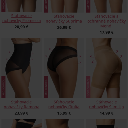
Sťahovacie
Sťahovacie
Sťahovacie a
nohavičky Promessa
nohavičky Suprima
ochranné nohavičky
Mendi
20,99 €
26,99 €
17,99 €
Sťahovacie
Sťahovacie
Sťahovacie
nohavičky Ramona
nohavičky Giulia
nohavičky Slim Up
23,99 €
15,99 €
14,99 €