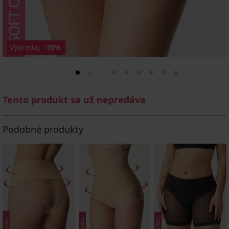
Výpredaj
-70%
Tento produkt sa už nepredáva
Podobné produkty