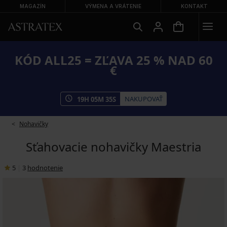
MAGAZÍN
VÝMENA A VRÁTENIE
KONTAKT
KÓD ALL25 = ZĽAVA 25 % NAD 60
€
NAKUPOVAŤ
19
H
05
M
35
S
Nohavičky
Sťahovacie nohavičky Maestria
5
|
3
hodnotenie