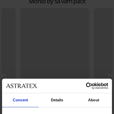
Mohlo by sa vám páčiť
Consent
Details
About
-25% ALL25
Bestseller