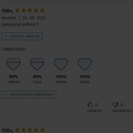
Slimea
nohavice
nohavičky
High
Relaxa
24,99
100
Shaper
%
28,99
€
20
Monika
24. 08. 2025
€
akcia
DEN
akcia
zakúpená veľkosť S
3+1
13,59
3+1
ZADARMO
€
ZADARMO
Overený zákazník
18,74
16,99
21,74
€
€
€
kód
Odporúčam
kód
ALL25
ALL25
80%
80%
100%
100%
Veľkosť
Cena
Kvalita
Farba
Tento produkt odporúčam
0
0
súhlasím
nesúhlasím
100
%