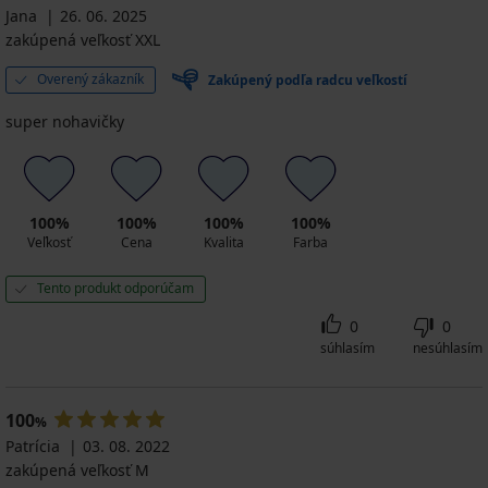
Jana
26. 06. 2025
zakúpená veľkosť XXL
Overený zákazník
Zakúpený podľa radcu veľkostí
super nohavičky
100%
100%
100%
100%
Veľkosť
Cena
Kvalita
Farba
Tento produkt odporúčam
0
0
súhlasím
nesúhlasím
100
%
Patrícia
03. 08. 2022
zakúpená veľkosť M