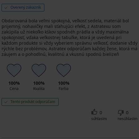
Overený zákazník
Obdarovaná bola veľmi spokojná, veľkosť sedela, materiál bol
prijemný, nohavičky mali sťahujúci efekt, z Astratexu som
zakúpila už niekoľko kśkov spodnéh prádla a vždy maximálna
spokojnosť, vďaka veľkostnej tabuľke, ktorá je uvedená pri
každom produkte si vždy vyberiem správnu veľkosť, dodanie vždy
rýchle bez problémov, Astratex odporúčam každej žene, ktorá má
záujem a o pohodlnú, kvalitnú a vkusnú spodnú bielizeň
100%
100%
100%
Cena
Kvalita
Farba
Tento produkt odporúčam
0
0
súhlasím
nesúhlasím