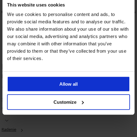
4,8
4,9
This website uses cookies
úca
Podprsenka 
We use cookies to personalise content and ads, to
41,99 €
Podprsenka Carmen Basic vystužená
provide social media features and to analyse our traffic.
35,99 €
We also share information about your use of our site with
26,99 €
kód:
ALL25
our social media, advertising and analytics partners who
may combine it with other information that you’ve
provided to them or that they’ve collected from your use
of their services.
HODNOTENIE PRODUKTU Sťahovacie
nohavičky Maestria
Allow all
3+1 ZADARMO
3+1 ZADARMO
100
%
-25 % ALL25
-20%
-25 % ALL25
3 zákazníkov produkt hodnotilo
Customize
5
4,8
4,7
100
%
zákazníkov produkt odporúča
Sťahovacie
Sťahovacie
Dámske
Radenie
nohavičky
pančuchové
sťahovacie