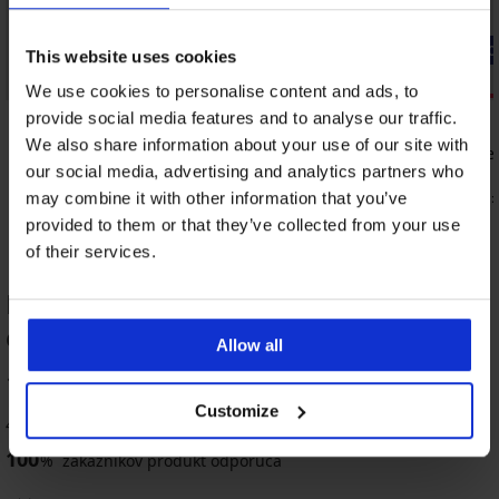
-20% GET20
-20% GET20
This website uses cookies
Výpredaj
Výpredaj
We use cookies to personalise content and ads, to
Zľava -70%
Zľava -50%
provide social media features and to analyse our traffic.
5
5
We also share information about your use of our site with
Spodný diel bikin Waafa Gold
Spodný diel
our social media, advertising and analytics partners who
17,99 €
37,99 €
4,32 €
15,20 €
may combine it with other information that you’ve
kód:
GET20
kód:
provided to them or that they’ve collected from your use
of their services.
HODNOTENIE PRODUKTU Spodný dil
dámskych plaviek Natali
Výpredaj
Výpredaj
-30%
Výpredaj
-30%
-70%
-50%
Allow all
-20 % GET20
-20 % GET20
-20 % GET20
-20 % GET20
Výpredaj
-20 % GET20
-70%
ED
ITED
IMITED
LIMITED
100
LIMITED
%
Customize
4 zákazníkov produkt hodnotilo
Spodný
Spodný
Spodný
Spodný
Spodný
PREMIUM
100
diel
diel
diel
diel
diel
%
zákazníkov produkt odporúča
Spodný
plaviek
plaviek
plaviek
plaviek
plaviek
diel
Satin
Mali
DIVA
DIVA
Alia