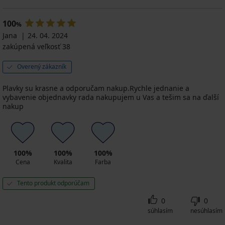
100
%
Jana
24. 04. 2024
zakúpená veľkosť 38
Overený zákazník
Plavky su krasne a odporučam nakup.Rychle jednanie a
vybavenie objednavky rada nakupujem u Vas a tešim sa na ďalší
nakup
100%
100%
100%
Cena
Kvalita
Farba
Tento produkt odporúčam
0
0
súhlasím
nesúhlasím