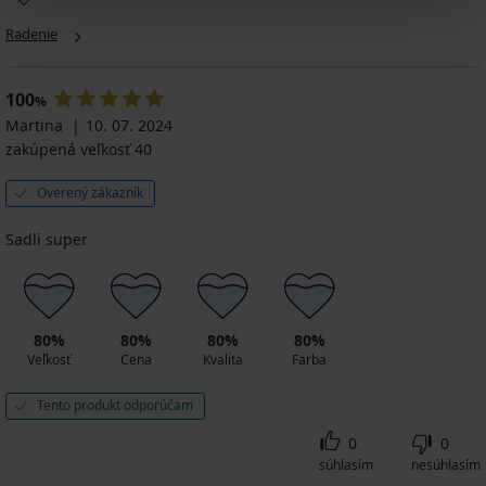
dámskych
Pink
II
by
by
I
plaviek
I
IVA
IVA
Radenie
7,50
16,50
Elomi
Bikiny
Brazilky
10,49
€
€
Bazaruto
Babydoll
Babydoll
€
24,99
32,99
13,80
28,99
20,29
100
14,99
€
%
€
€
€
€
€
6,00
13,20
Martina
10. 07. 2024
45,99
23,19
28,99
8,39
€
€
zakúpená veľkosť 40
€
€
€
€
kód
kód
kód
16,23
kód
GET20
GET20
Overený zákazník
GET20
€
GET20
kód
GET20
Sadli super
80%
80%
80%
80%
Veľkosť
Cena
Kvalita
Farba
Tento produkt odporúčam
0
0
súhlasím
nesúhlasím