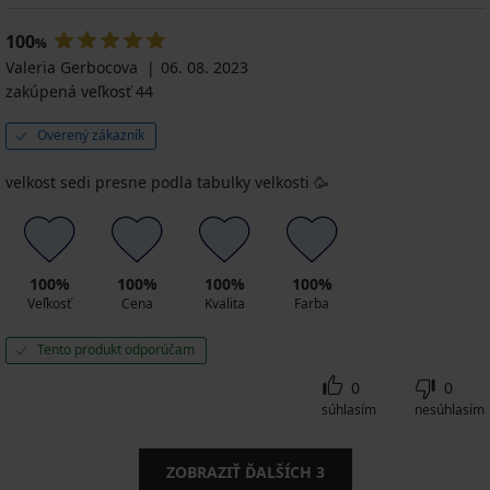
100
%
Valeria Gerbocova
06. 08. 2023
zakúpená veľkosť 44
Overený zákazník
velkost sedi presne podla tabulky velkosti 🥳
100%
100%
100%
100%
Veľkosť
Cena
Kvalita
Farba
Tento produkt odporúčam
0
0
súhlasím
nesúhlasím
ZOBRAZIŤ ĎALŠÍCH
3