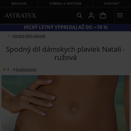
MAGAZÍN
VÝMENA A VRÁTENIE
KONTAKT
VEĽKÝ LETNÝ VÝPREDAJ AŽ DO −70 %
Spodné diely plaviek
Spodný dil dámskych plaviek Natali -
ružová
5
|
4
hodnotenie