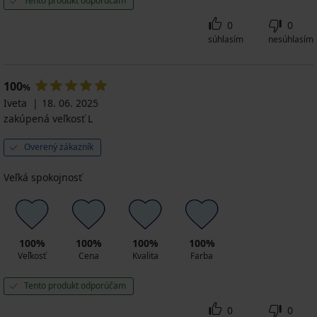
Tento produkt odporúčam
0
0
súhlasím
nesúhlasím
100
%
Iveta
18. 06. 2025
zakúpená veľkosť L
Overený zákazník
Veľká spokojnosť
100%
100%
100%
100%
Veľkosť
Cena
Kvalita
Farba
Tento produkt odporúčam
0
0