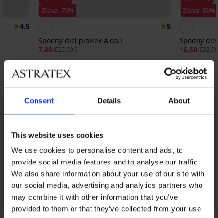
Zľava -70%
Zľava -50%
4,5
5
Spodný diel plaviek Aida I
Spodný diel
7,80 €
16,50 €
25,99 €
32,99
Objavte podobné kúsky
Consent
Details
About
This website uses cookies
We use cookies to personalise content and ads, to
provide social media features and to analyse our traffic.
We also share information about your use of our site with
our social media, advertising and analytics partners who
may combine it with other information that you’ve
provided to them or that they’ve collected from your use