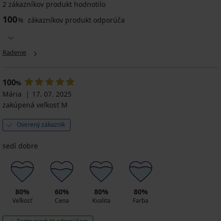
diel
diel
diel
diel
diel
2 zákazníkov produkt hodnotilo
plaviek
plaviek
plaviek
plaviek
plaviek
100
%
Splash
zákazníkov produkt odporúča
Nia
Elsa
Glitter
Breeze
Black
Black
II
28,99
12,00
Black
16,50
37,99
€
€
28,99
€
€
21,74
39,99
Radenie
€
32,99
28,49
€
€
21,74
€
€
kód
€
kód
ALL25
100
%
kód
ALL25
Mária
17. 07. 2025
ALL25
zakúpená veľkosť M
Overený zákazník
sedí dobre
80%
60%
80%
80%
Veľkosť
Cena
Kvalita
Farba