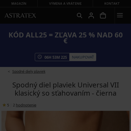
MAGAZÍN
VÝMENA A VRÁTENIE
KONTAKT
KÓD ALL25 = ZĽAVA 25 % NAD 60
€
NAKUPOVAŤ
06
H
53
M
21
S
Spodné diely plaviek
Spodný diel plaviek Universal VII
klasický so sťahovaním - čierna
5
|
2
hodnotenie