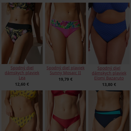
Spodný diel
Spodný diel plaviek
Spodný diel
dámskych plaviek
Sunny Mosaic II
dámskych plaviek
Lea
Elomi Bazaruto
19,79 €
12,60 €
13,80 €