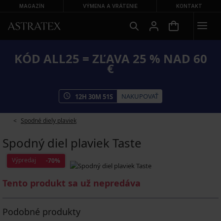
MAGAZÍN
VÝMENA A VRÁTENIE
KONTAKT
KÓD ALL25 = ZĽAVA 25 % NAD 60
€
NAKUPOVAŤ
12
H
30
M
50
S
Spodné diely plaviek
Spodný diel plaviek Taste
Výpredaj
-70%
Tento produkt sa už nepredáva
Podobné produkty