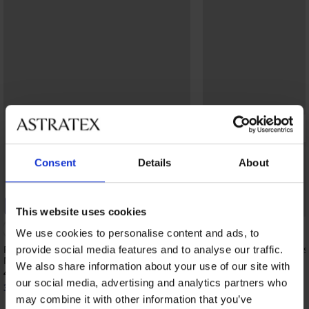
Consent
Details
About
-25% ALL25
-25% ALL25
This website uses cookies
5
We use cookies to personalise content and ads, to
Podprsenka Spacer Flexicup Dotted
Podprsenka Violeta vy
provide social media features and to analyse our traffic.
Mesh II
vyhladzujúca
We also share information about your use of our site with
41,99 €
41,99 €
our social media, advertising and analytics partners who
31,49 €
31,49 €
kód:
ALL25
kód:
ALL25
may combine it with other information that you’ve