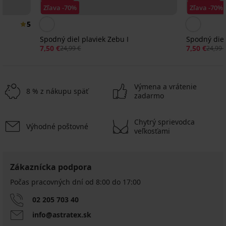
Zľava -70%
Zľava -70%
5
Spodný diel plaviek Zebu I
Spodný die
7,50 €
7,50 €
24,99 €
24,99 
Výmena a vrátenie
8 % z nákupu späť
zadarmo
Chytrý sprievodca
Výhodné poštovné
veľkosťami
Zákaznícka podpora
Počas pracovných dní od 8:00 do 17:00
02 205 703 40
info@astratex.sk