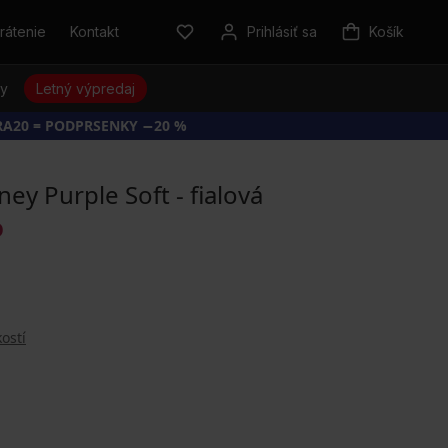
rátenie
Kontakt
Prihlásiť sa
Košík
sy
Letný výpredaj
RA20 = PODPRSENKY −20 %
ey Purple Soft - fialová
O
ostí