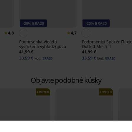
-20% BRA20
-20% BRA20
4,8
4,7
Podprsenka Violeta
Podprsenka Spacer Flexi
vystužená vyhladzujúca
Dotted Mesh II
41,99 €
41,99 €
33,59 €
33,59 €
kód:
BRA20
kód:
BRA20
Objavte podobné kúsky
LIMITED
LIMITED