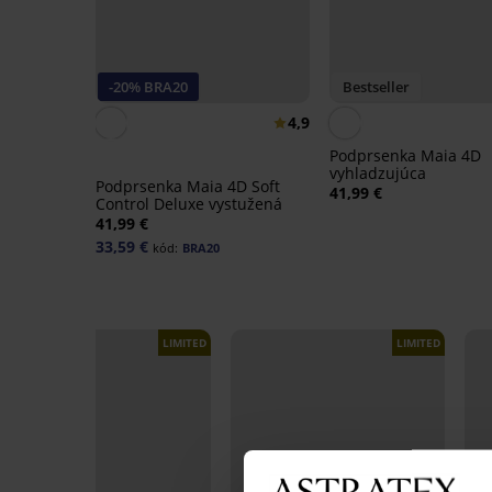
-20% BRA20
Bestseller
4,9
Podprsenka Maia 4D
vyhladzujúca
Podprsenka Maia 4D Soft
41,99 €
Control Deluxe vystužená
41,99 €
33,59 €
kód:
BRA20
LIMITED
LIMITED