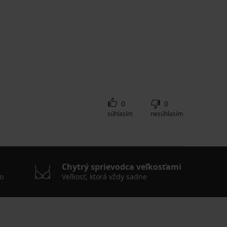
0
0
súhlasím
nesúhlasím
Chytrý sprievodca veľkosťami
o
Veľkosť, ktorá vždy sadne