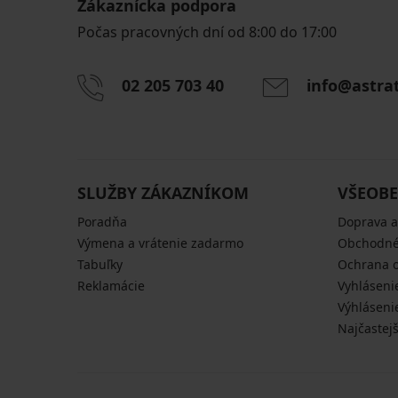
Zákaznícka podpora
Počas pracovných dní od 8:00 do 17:00
02 205 703 40
info@astra
SLUŽBY ZÁKAZNÍKOM
VŠEOBE
Poradňa
Doprava a
Výmena a vrátenie zadarmo
Obchodné
Tabuľky
Ochrana 
Reklamácie
Vyhláseni
Výhláseni
Najčastej