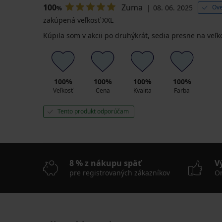
100
Zuma
08. 06. 2025
Ove
%
zakúpená veľkosť XXL
Kúpila som v akcii po druhýkrát, sedia presne na veľko
100%
100%
100%
100%
Veľkosť
Cena
Kvalita
Farba
Tento produkt odporúčam
8 % z nákupu späť
V
pre registrovaných zákazníkov
On