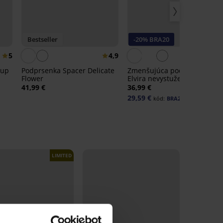
Bestseller
-20% BRA20
5
4,9
4,
cup
Podprsenka Spacer Delicate
Zmenšujúca podprsenka
Flower
Elvira nevystužená
41,99 €
36,99 €
29,59 €
kód:
BRA20
LIMITED