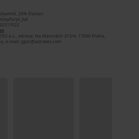
olyamid, 20% Elastan
neyPurpl_kal
92517022
ex
TEX a.s., adresa: Na Maninách 315/4, 17000 Praha,
ia, e-mail: gpsr@astratex.com