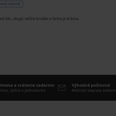
rený zákazník
sť XXL, skryjú väčšie bruško a farba je krásna.
ýmena a vrátenie zadarmo
Výhodné poštovné
line, rýchlo a jednoducho
Možnosť dopravy zadarm