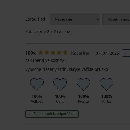
Spodný
Spodný
PREMIUM
diel
diel
Zoradiť od
Spodný
plaviek
plaviek
diel
Elif
DIVA
dámskych
Bralet
by
Zobrazené
2
z 2 recenzií
plaviek
IVA
11,40
Elomi
Bikiny
€
Bazaruto
Babydoll
37,99
13,80
28,99
100
Katarína
07. 07. 2025
€
%
€
€
zakúpená veľkosť XXL
45,99
€
Výborne riešený strih, skryje väčšie bruško
100%
100%
100%
100%
Veľkosť
Cena
Kvalita
Farba
Tento produkt odporúčam