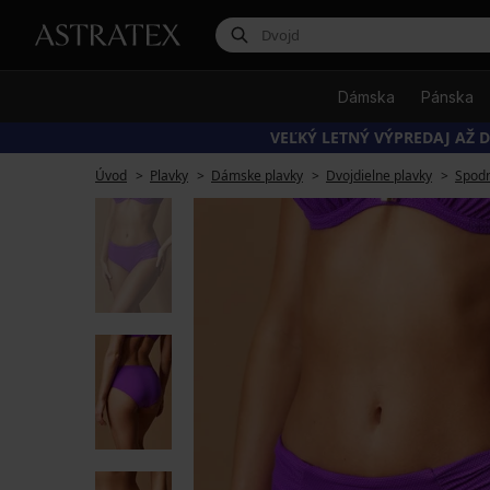
Dámska
Pánska
VEĽKÝ LETNÝ VÝPREDAJ AŽ D
Úvod
Plavky
Dámske plavky
Dvojdielne plavky
Spodn