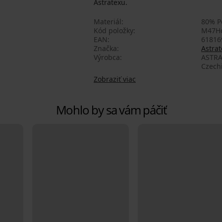
Astratexu.
Materiál
80% P
Kód položky
M47Ho
EAN
61816
Značka
Astrat
Výrobca
ASTRA
Czech
Zobraziť viac
Mohlo by sa vám páčiť