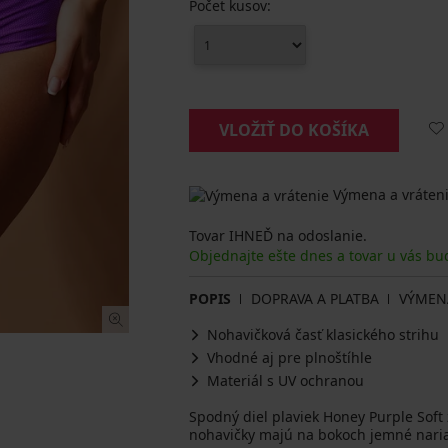
Počet kusov:
VLOŽIŤ DO KOŠÍKA
Výmena a vráteni
Tovar IHNEĎ na odoslanie.
Objednajte ešte dnes a tovar u vás bu
POPIS
DOPRAVA A PLATBA
VÝMEN
Nohavičková časť klasického strihu
Vhodné aj pre plnoštíhle
Materiál s UV ochranou
Spodný diel plaviek Honey Purple Soft
nohavičky majú na bokoch jemné nariasenie, ktoré opticky lichotí ženskej postave. Z dielne