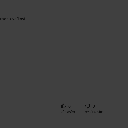
radcu veľkostí
0
0
súhlasím
nesúhlasím