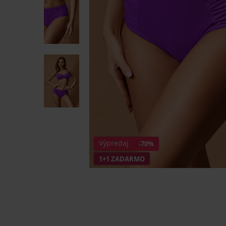
Výpredaj
-70%
1+1 ZADARMO