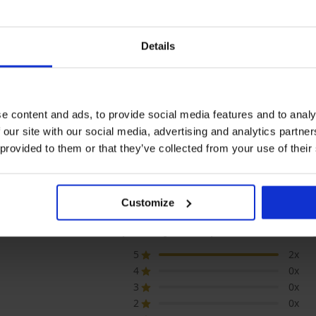
Details
+1 ZADARMO
1+1 ZADARMO
1+1 
ýpredaj
Výpredaj
Výpre
ľava -70%
Zľava -70%
Zľava
e content and ads, to provide social media features and to analy
 our site with our social media, advertising and analytics partn
dný diel plaviek Madras
Spodný diel bikin Wafaa
Spodný
Black
7,50 €
2
 provided to them or that they’ve collected from your use of their
0 €
24,99 €
5,40 €
17,99 €
Customize
 PRODUKTU Spodný diel plaviek Honey 
5
2x
4
0x
3
0x
2
0x