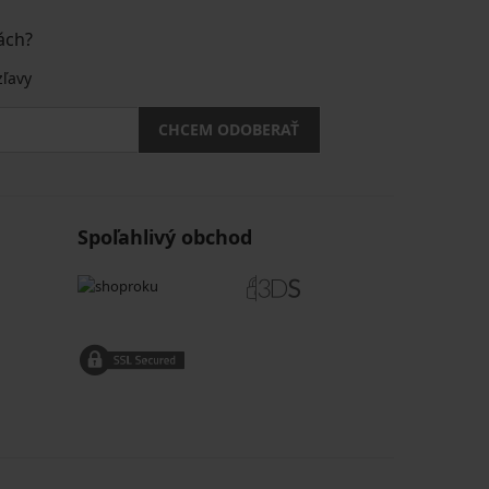
ách?
zľavy
CHCEM ODOBERAŤ
Spoľahlivý obchod