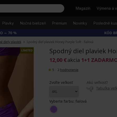
Hľadať
Magazín
Výmena a v
Plavky
Nočná bielizeň
Premium
Novinky
Posledné ku
O − 70 %
KÓD B
é diely plaviek
Spodný diel plaviek Honey Purple Soft - fialová
Spodný diel plaviek Hon
LIMITED
12,00 €
akcia
1+1 ZADARM
5
|
2
hodnotenie
Zvoľte veľkosť
Akú veľkosť?
Tabuľka veľk
Vyberte farbu:
fialová