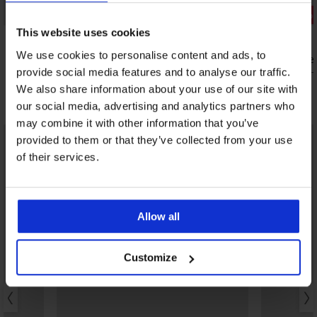
Zľava -70%
Zľava -70%
This website uses cookies
4,5
We use cookies to personalise content and ads, to
Spodný diel plaviek Maia Wild
Spodný diel
11,40 €
8,70 €
provide social media features and to analyse our traffic.
37,99 €
28,99 
We also share information about your use of our site with
Objavte podobné kúsky
our social media, advertising and analytics partners who
may combine it with other information that you’ve
LIMITED
LIMITED
provided to them or that they’ve collected from your use
of their services.
Allow all
Customize