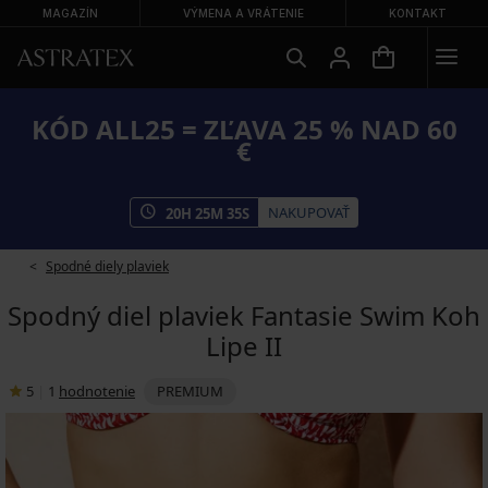
MAGAZÍN
VÝMENA A VRÁTENIE
KONTAKT
KÓD ALL25 = ZĽAVA 25 % NAD 60
€
NAKUPOVAŤ
20
H
25
M
35
S
Spodné diely plaviek
Spodný diel plaviek Fantasie Swim Koh
Lipe II
5
|
1
hodnotenie
PREMIUM