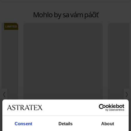
Mohlo by sa vám páčiť
LIMITED
Consent
Details
About
Výpredaj
Výpredaj