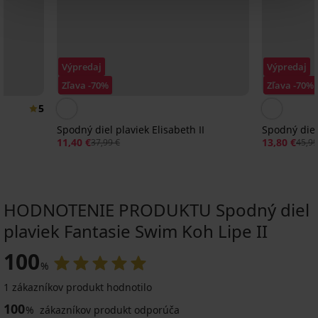
Výpredaj
Výpredaj
Zľava -70%
Zľava -70%
5
Spodný diel plaviek Elisabeth II
Spodný diel
11,40 €
13,80 €
37,99 €
45,99
HODNOTENIE PRODUKTU Spodný diel
plaviek Fantasie Swim Koh Lipe II
-25 % ALL25
Výpredaj
Výpredaj
-30%
-30%
-25 % ALL25
-50%
Výpredaj
-70%
-30%
-70%
ED
LIMITED
100
LIMITED
LIMITED
%
5
4,8
1 zákazníkov produkt hodnotilo
Spodný
Spodný
Spodný
Spodný
Spodný
Spodný
Spodný
PREMIUM
100
diel
diel
diel
diel
diel
diel
diel
%
zákazníkov produkt odporúča