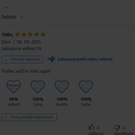
Spodný
plaviek
plaviek
plaviek
plaviek
plaviek
plaviek
plaviek
diel
Lucia
Jadegreen
Wild
Dalji
Satin
Elsa
Lili
dámskych
Noir
Lime
Yellow
Red
25,89
12,00
26,59
plaviek
Radenie
37,99
26,59
12,99
7,00
€
€
€
Elomi
€
€
€
€
36,99
39,99
37,99
Bazaruto
28,49
37,99
9,74
13,99
€
€
€
13,80
100
€
€
%
€
€
€
kód
kód
Zora
08. 09. 2025
45,99
ALL25
ALL25
zakúpená veľkosť XL
€
Overený zákazník
Zakúpený podľa radcu veľkostí
Trošku väčšie inak super
60%
100%
100%
100%
Veľkosť
Cena
Kvalita
Farba
Tento produkt odporúčam
0
0
súhlasím
nesúhlasím