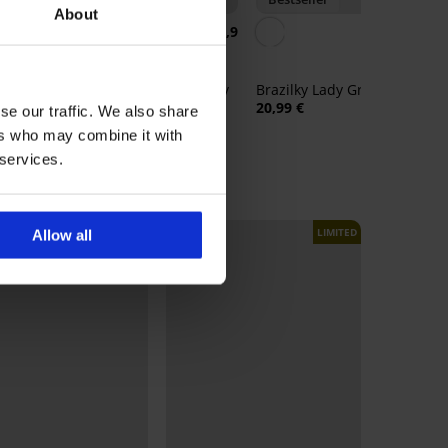
About
5
4,9
cup
Podprsenka Spacer 3D Lady
Brazilky Lady Grace New
Grace New
20,99 €
se our traffic. We also share
49,99 €
ers who may combine it with
 services.
LIMITED
LIMITED
Allow all