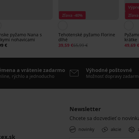
Výpre
Zľava -40%
Zľava
ske pyžamo Nana s
Tehotenské pyžamo Florine
Pyžamo
tkymi nohavicami
dlhé
krátke
99 €
39,59 €
65,99 €
49,69 
ýmena a vrátenie zadarmo
Výhodné poštovné
line, rýchlo a jednoducho
Možnosť dopravy zadarm
Newsletter
Chcete sa dozvedieť o novink
novinky
akcie
tex.sk