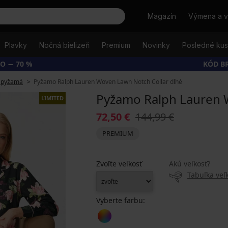
Hľadať
Magazín
Výmena a v
Plavky
Nočná bielizeň
Premium
Novinky
Posledné ku
O − 70 %
KÓD B
 pyžamá
Pyžamo Ralph Lauren Woven Lawn Notch Collar dlhé
Pyžamo Ralph Lauren 
LIMITED
72,50 €
144,99 €
PREMIUM
Zvoľte veľkosť
Akú veľkosť?
Tabuľka veľk
Vyberte farbu: