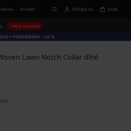
rátenie
Kontakt
Prihlásiť sa
Košík
sy
Letný výpredaj
RA20 = PODPRSENKY −20 %
Woven Lawn Notch Collar dlhé
ostí