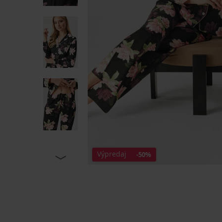
Výpredaj
-50%