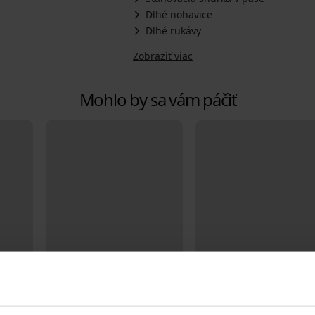
Dlhé nohavice
Dlhé rukávy
Zobraziť viac
Mohlo by sa vám páčiť
-20% BRA20
-20% BRA20