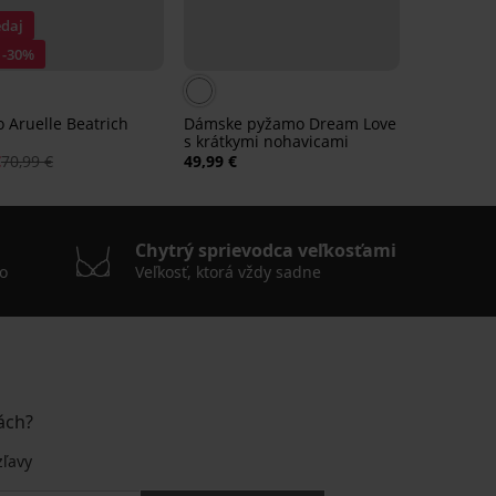
daj
 -30%
 Aruelle Beatrich
Dámske pyžamo Dream Love
s krátkymi nohavicami
€
70,99 €
49,99 €
Chytrý sprievodca veľkosťami
o
Veľkosť, ktorá vždy sadne
ách?
zľavy