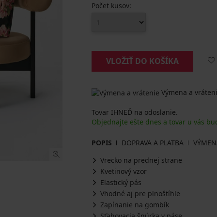
Počet kusov:
VLOŽIŤ DO KOŠÍKA
Výmena a vráteni
Tovar IHNEĎ na odoslanie.
Objednajte ešte dnes a tovar u vás bu
POPIS
DOPRAVA A PLATBA
VÝMEN
Vrecko na prednej strane
Kvetinový vzor
Elastický pás
Vhodné aj pre plnoštíhle
Zapínanie na gombík
Sťahovacia šnúrka v páse