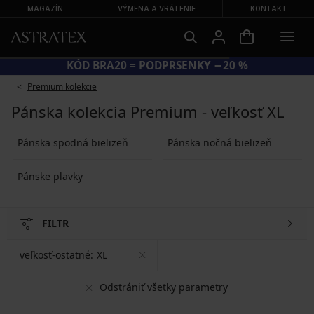
MAGAZÍN
VÝMENA A VRÁTENIE
KONTAKT
KÓD BRA20 = PODPRSENKY −20 %
Premium kolekcie
Pánska kolekcia Premium - veľkosť XL
Pánska spodná bielizeň
Pánska nočná bielizeň
Pánske plavky
FILTR
veľkosť-ostatné:
XL
Odstrániť všetky parametry