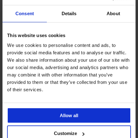
Consent
Details
About
PREMIUM
PREMIUM
3PACK Boxerky BOSS Power
3PACK Boxerky BOSS Power
This website uses cookies
Desig
Desig
48,99 €
48,99 €
We use cookies to personalise content and ads, to
provide social media features and to analyse our traffic.
NEW
LIMITED
We also share information about your use of our site with
our social media, advertising and analytics partners who
may combine it with other information that you’ve
provided to them or that they’ve collected from your use
of their services.
Allow all
Customize