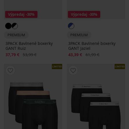
Výpredaj
-30%
Výpredaj
-30%
PREMIUM
PREMIUM
3PACK Bavlnené boxerky
3PACK Bavlnené boxerky
GANT Ruiz
GANT Jaziel
Zľava
Pôvodná cena
Zľava
Pôvodná cena
37,79 €
53,99 €
43,39 €
61,99 €
LIMITED
LIMITED