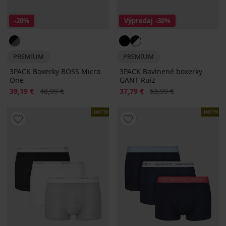
-20%
Výpredaj
-30%
PREMIUM
PREMIUM
3PACK Boxerky BOSS Micro
3PACK Bavlnené boxerky
One
GANT Ruiz
Zľava
Pôvodná cena
Zľava
Pôvodná cena
39,19 €
48,99 €
37,79 €
53,99 €
LIMITED
LIMITED