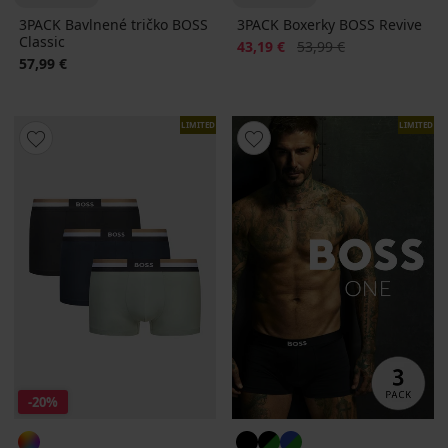
3PACK Bavlnené tričko BOSS
3PACK Boxerky BOSS Revive
Classic
Zľava
Pôvodná cena
43,19 €
53,99 €
57,99 €
LIMITED
LIMITED
-20%