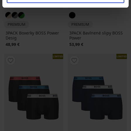
PREMIUM
PREMIUM
3PACK Boxerky BOSS Power
3PACK Bavlnené slipy BOSS
Desig
Power
48,99 €
53,99 €
LIMITED
LIMITED