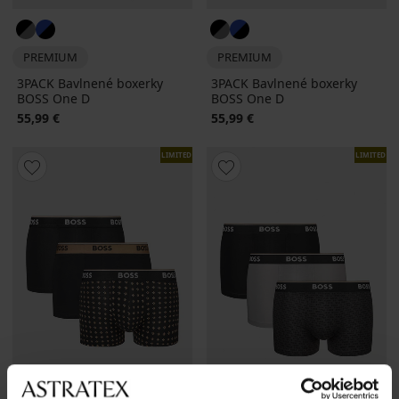
PREMIUM
PREMIUM
3PACK Bavlnené boxerky
3PACK Bavlnené boxerky
BOSS One D
BOSS One D
55,99 €
55,99 €
LIMITED
LIMITED