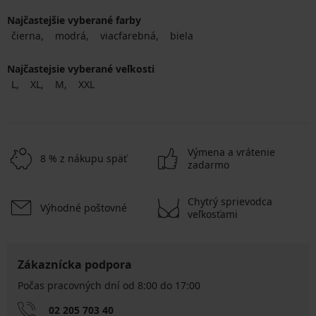
Najčastejšie vyberané farby
čierna
modrá
viacfarebná
biela
Najčastejsie vyberané veľkosti
L
XL
M
XXL
Výmena a vrátenie
8 % z nákupu späť
zadarmo
Chytrý sprievodca
Výhodné poštovné
veľkosťami
Zákaznícka podpora
Počas pracovných dní od 8:00 do 17:00
02 205 703 40