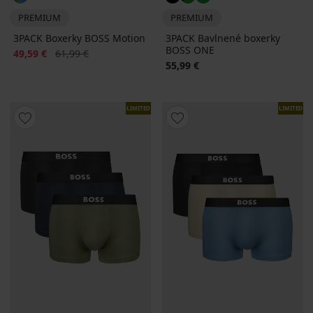
PREMIUM
PREMIUM
3PACK Boxerky BOSS Motion
3PACK Bavlnené boxerky
BOSS ONE
Zľava
Pôvodná cena
49,59 €
61,99 €
55,99 €
LIMITED
LIMITED