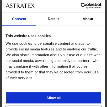
veľkosťami
Zákaznícka podpora
Consent
Details
About
Počas pracovných dní od 8:00 do 17:00
02 205 703 40
This website uses cookies
info@astratex.sk
We use cookies to personalise content and ads, to
provide social media features and to analyse our traffic.
We also share information about your use of our site with
Newsletter
our social media, advertising and analytics partners who
Prihláste sa do newsletteru a získajte
najhorúcejšie
may combine it with other information that you’ve
novinky
provided to them or that they’ve collected from your use
of their services.
CHCEM ODOBERAŤ
Allow all