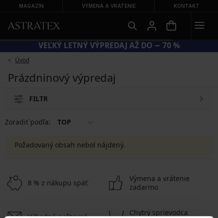
MAGAZÍN
VÝMENA A VRÁTENIE
KONTAKT
VEĽKÝ LETNÝ VÝPREDAJ AŽ DO − 70 %
Úvod
Prázdninový výpredaj
FILTR
Zoradiť podľa:
TOP
Požadovaný obsah nebol nájdený.
Výmena a vrátenie
8 % z nákupu späť
zadarmo
Chytrý sprievodca
Výhodné poštovné