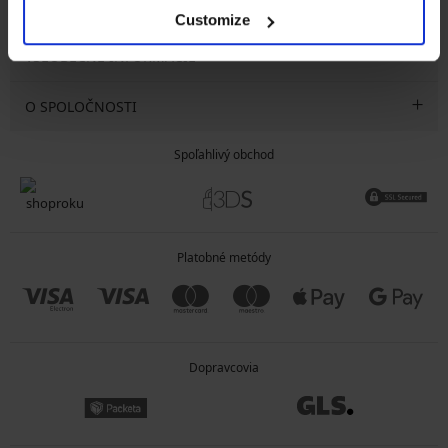
SLUŽBY ZÁKAZNÍKOM
Customize
VŠEOBECNÉ INFORMÁCIE
O SPOLOČNOSTI
Spoľahlivý obchod
Platobné metódy
Dopravcovia