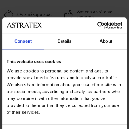
Výmena a vrátenie
8 % z nákupu späť
zadarmo
Chytrý sprievodca
Výhodné poštovné
veľkosťami
Consent
Details
About
Zákaznícka podpora
This website uses cookies
Počas pracovných dní od 8:00 do 17:00
We use cookies to personalise content and ads, to
02 205 703 40
provide social media features and to analyse our traffic.
We also share information about your use of our site with
info@astratex.sk
our social media, advertising and analytics partners who
may combine it with other information that you’ve
Newsletter
provided to them or that they’ve collected from your use
of their services.
Prihláste sa do newsletteru a získajte
najhorúcejšie
novinky