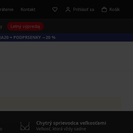
rátenie
Kontakt
Prihlásiť sa
Košík
sy
Letný výpredaj
RA20 = PODPRSENKY −20 %
Chytrý sprievodca veľkosťami
o
Veľkosť, ktorá vždy sadne