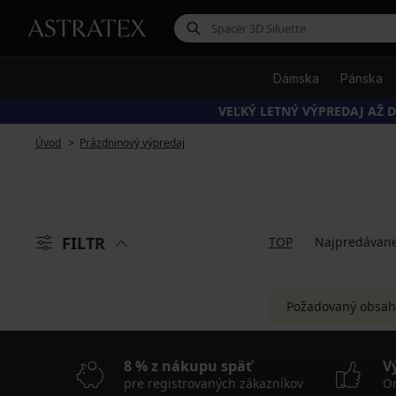
Dámska
Pánska
VEĽKÝ LETNÝ VÝPREDAJ AŽ D
Úvod
Prázdninový výpredaj
FILTR
TOP
Najpredávane
Požadovaný obsah
8 % z nákupu späť
V
pre registrovaných zákazníkov
On