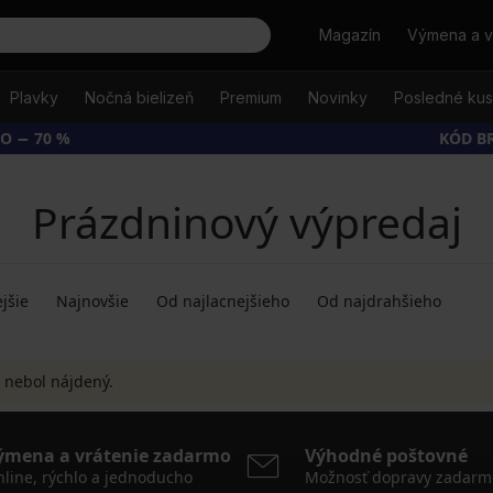
Hľadať
Magazín
Výmena a v
Plavky
Nočná bielizeň
Premium
Novinky
Posledné ku
O − 70 %
KÓD B
Prázdninový výpredaj
jšie
Najnovšie
Od najlacnejšieho
Od najdrahšieho
 nebol nájdený.
ýmena a vrátenie zadarmo
Výhodné poštovné
line, rýchlo a jednoducho
Možnosť dopravy zadarm