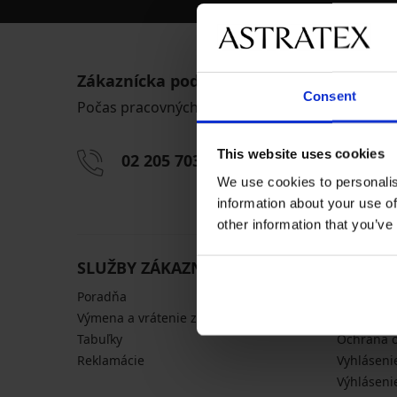
Zákaznícka podpora
Consent
Počas pracovných dní od 8:00 do 17:00
This website uses cookies
02 205 703 40
info@astra
We use cookies to personalis
information about your use of
other information that you’ve
SLUŽBY ZÁKAZNÍKOM
VŠEOBE
Poradňa
Doprava a
Výmena a vrátenie zadarmo
Obchodné
Tabuľky
Ochrana 
Reklamácie
Vyhláseni
Výhláseni