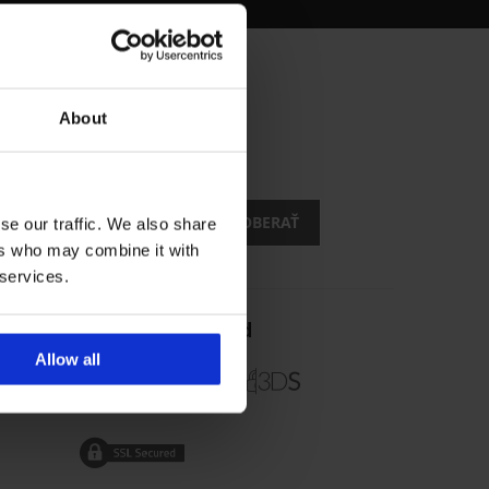
About
ách?
zľavy
CHCEM ODOBERAŤ
se our traffic. We also share
ers who may combine it with
 services.
Spoľahlivý obchod
Allow all