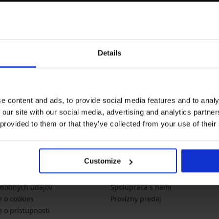
Newsletter
Details
Chcete sa dozvedieť o novink
novinky
akcie
tex.sk
e content and ads, to provide social media features and to analy
 our site with our social media, advertising and analytics partn
 provided to them or that they’ve collected from your use of their
CNÉ INFORMÁCIE
O SPOLOČNOSTI
Customize
 platba
O Astratex.sk
 podmienky
Kontakt
osobných údajov
Spolupráca s nami
e o cookies
Provízny predaj
e o prístupnosti