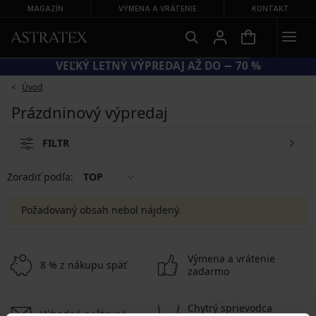
MAGAZÍN
VÝMENA A VRÁTENIE
KONTAKT
VEĽKÝ LETNÝ VÝPREDAJ AŽ DO − 70 %
Úvod
Prázdninový výpredaj
FILTR
Zoradiť podľa:
TOP
Požadovaný obsah nebol nájdený.
Výmena a vrátenie
8 % z nákupu späť
zadarmo
Chytrý sprievodca
Výhodné poštovné