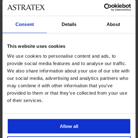
veľkosťami
Zákaznícka podpora
Consent
Details
About
Počas pracovných dní od 8:00 do 17:00
02 205 703 40
This website uses cookies
info@astratex.sk
We use cookies to personalise content and ads, to
provide social media features and to analyse our traffic.
We also share information about your use of our site with
Newsletter
our social media, advertising and analytics partners who
Prihláste sa do newsletteru a získajte
najhorúcejšie
may combine it with other information that you’ve
novinky
provided to them or that they’ve collected from your use
of their services.
CHCEM ODOBERAŤ
Allow all