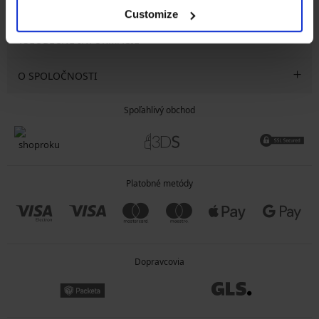
SLUŽBY ZÁKAZNÍKOM
Customize
VŠEOBECNÉ INFORMÁCIE
O SPOLOČNOSTI
Spoľahlivý obchod
Platobné metódy
Dopravcovia