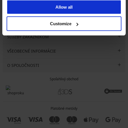
Allow all
CHCEM ODOBERAŤ
Customize
SLUŽBY ZÁKAZNÍKOM
VŠEOBECNÉ INFORMÁCIE
O SPOLOČNOSTI
Spoľahlivý obchod
Platobné metódy