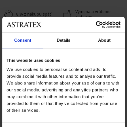
Výmena a vrátenie
8 % z nákupu späť
zadarmo
Chytrý sprievodca
Výhodné poštovné
veľkosťami
Consent
Details
About
Zákaznícka podpora
This website uses cookies
Počas pracovných dní od 8:00 do 17:00
We use cookies to personalise content and ads, to
02 205 703 40
provide social media features and to analyse our traffic.
We also share information about your use of our site with
info@astratex.sk
our social media, advertising and analytics partners who
may combine it with other information that you’ve
Newsletter
provided to them or that they’ve collected from your use
of their services.
Prihláste sa do newsletteru a získajte
najhorúcejšie
novinky