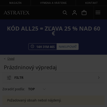
MAGAZÍN
VÝMENA A VRÁTENIE
KONTAKT
KÓD ALL25 = ZĽAVA 25 % NAD 60
€
NAKUPOVAŤ
14
H
31
M
45
S
Úvod
Prázdninový výpredaj
FILTR
Zoradiť podľa:
TOP
Požadovaný obsah nebol nájdený.