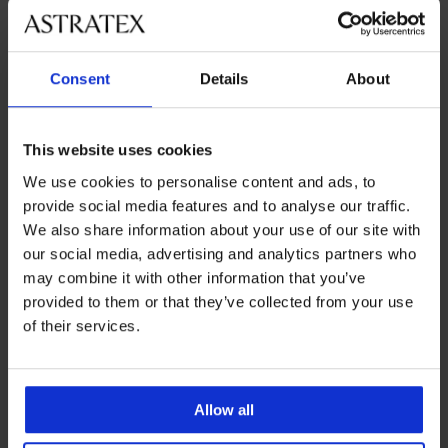
veľkosťami
Zákaznícka podpora
Consent
Details
About
Počas pracovných dní od 8:00 do 17:00
02 205 703 40
This website uses cookies
info@astratex.sk
We use cookies to personalise content and ads, to
provide social media features and to analyse our traffic.
We also share information about your use of our site with
Newsletter
our social media, advertising and analytics partners who
Prihláste sa do newsletteru a získajte
najhorúcejšie
may combine it with other information that you’ve
novinky
provided to them or that they’ve collected from your use
of their services.
CHCEM ODOBERAŤ
Allow all