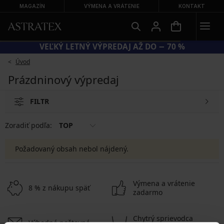
MAGAZÍN
VÝMENA A VRÁTENIE
KONTAKT
VEĽKÝ LETNÝ VÝPREDAJ AŽ DO − 70 %
Úvod
Prázdninový výpredaj
FILTR
Zoradiť podľa:
TOP
Požadovaný obsah nebol nájdený.
Výmena a vrátenie
8 % z nákupu späť
zadarmo
Chytrý sprievodca
Výhodné poštovné