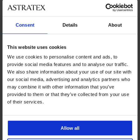
veľkosťami
Zákaznícka podpora
Consent
Details
About
Počas pracovných dní od 8:00 do 17:00
02 205 703 40
This website uses cookies
info@astratex.sk
We use cookies to personalise content and ads, to
provide social media features and to analyse our traffic.
We also share information about your use of our site with
Newsletter
our social media, advertising and analytics partners who
Prihláste sa do newsletteru a získajte
najhorúcejšie
may combine it with other information that you’ve
novinky
provided to them or that they’ve collected from your use
of their services.
CHCEM ODOBERAŤ
Allow all