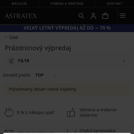
MAGAZÍN
VÝMENA A VRÁTENIE
KONTAKT
VEĽKÝ LETNÝ VÝPREDAJ AŽ DO − 70 %
Úvod
Prázdninový výpredaj
FILTR
Zoradiť podľa:
TOP
Požadovaný obsah nebol nájdený.
Výmena a vrátenie
8 % z nákupu späť
zadarmo
Chytrý sprievodca
Výhodné poštovné