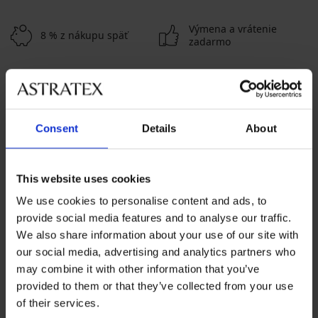
Výmena a vrátenie
8 % z nákupu späť
zadarmo
Chytrý sprievodca
Výhodné poštovné
veľkosťami
Consent
Details
About
Zákaznícka podpora
Počas pracovných dní od 8:00 do 17:00
This website uses cookies
02 205 703 40
We use cookies to personalise content and ads, to
info@astratex.sk
provide social media features and to analyse our traffic.
We also share information about your use of our site with
our social media, advertising and analytics partners who
Newsletter
may combine it with other information that you’ve
Prihláste sa do newsletteru a získajte
najhorúcejšie
provided to them or that they’ve collected from your use
novinky
of their services.