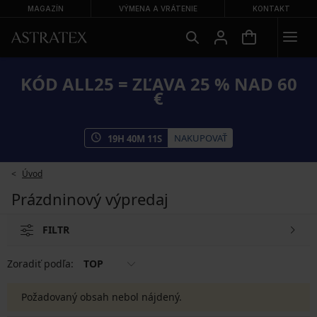
MAGAZÍN
VÝMENA A VRÁTENIE
KONTAKT
KÓD ALL25 = ZĽAVA 25 % NAD 60
€
NAKUPOVAŤ
19
H
40
M
10
S
Úvod
Prázdninový výpredaj
FILTR
Zoradiť podľa:
TOP
Požadovaný obsah nebol nájdený.