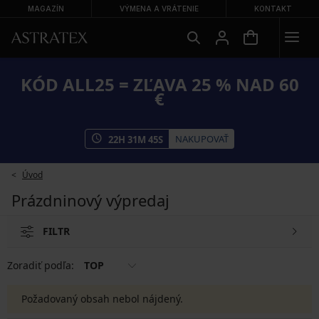
MAGAZÍN
VÝMENA A VRÁTENIE
KONTAKT
KÓD ALL25 = ZĽAVA 25 % NAD 60
€
NAKUPOVAŤ
22
H
31
M
45
S
Úvod
Prázdninový výpredaj
FILTR
Zoradiť podľa:
TOP
Požadovaný obsah nebol nájdený.