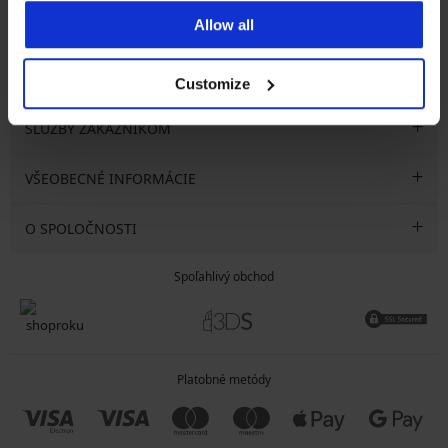
Allow all
CHCEM ODOBERAŤ
Customize
SLUŽBY ZÁKAZNÍKOM
VŠEOBECNÉ INFORMÁCIE
O SPOLOČNOSTI
Spoľahlivý obchod
Platobné metódy