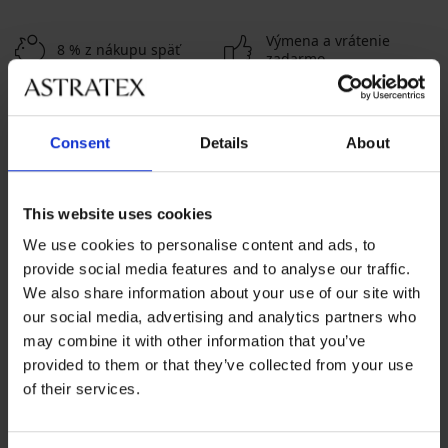
Výmena a vrátenie
8 % z nákupu späť
zadarmo
Chytrý sprievodca
Výhodné poštovné
veľkosťami
Consent
Details
About
Zákaznícka podpora
This website uses cookies
Počas pracovných dní od 8:00 do 17:00
We use cookies to personalise content and ads, to
02 205 703 40
provide social media features and to analyse our traffic.
We also share information about your use of our site with
info@astratex.sk
our social media, advertising and analytics partners who
may combine it with other information that you’ve
Newsletter
provided to them or that they’ve collected from your use
of their services.
Prihláste sa do newsletteru a získajte
najhorúcejšie
novinky