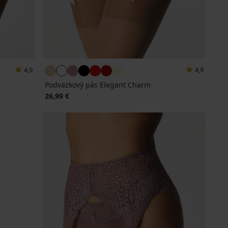
4,9
4,9
Podväzkový pás Elegant Charm
26,99 €