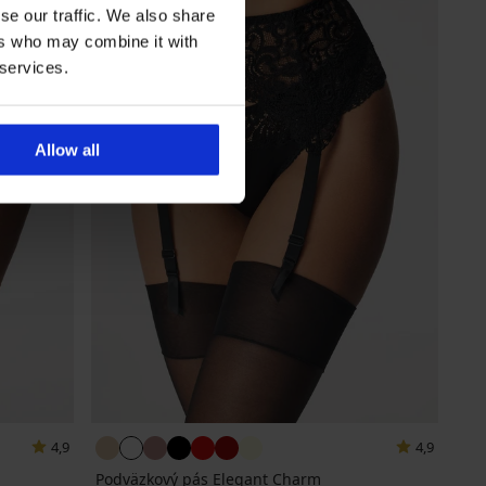
se our traffic. We also share
ers who may combine it with
 services.
Allow all
4,9
4,9
Podväzkový pás Elegant Charm