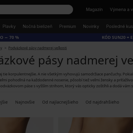
Hľadať
Magazín
Výmena a v
Plavky
Nočná bielizeň
Premium
Novinky
Posledné ku
O − 70 %
KÓD SUN20 = 
sy
Podväzkové pásy nadmerej veľkosti
zkové pásy nadmerej ve
 aj tie korpulentnejšie. A nie všetkým vyhovujú samodržiace pančuchy. Pokia
mi pohodlná na každodenné nosenie, pôsobí tiež veľmi žensky a príťažlivo.
podväzkovom páse s vyšším strihom, ktorý vás opticky zoštíhli a dodá vám
jšie
Najnovšie
Od najlacnejšieho
Od najdrahšieho