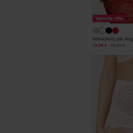
Výpredaj
-50%
Podväzkový pás Ang
Zľava
Pôvodná ce
15,99 €
31,99 €