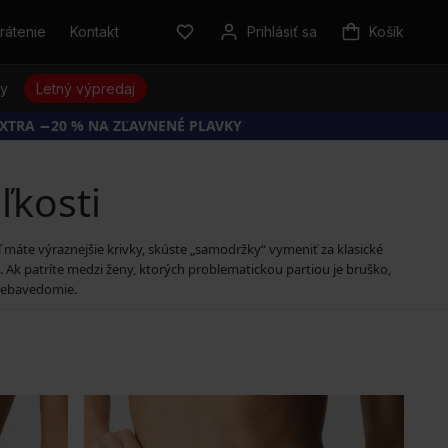
rátenie
Kontakt
Prihlásiť sa
Košík
sy
Letný výpredaj
EXTRA −20 % NA ZĽAVNENÉ PLAVKY
ľkosti
ľ máte výraznejšie krivky, skúste „samodržky“ vymeniť za klasické
 Ak patríte medzi ženy, ktorých problematickou partiou je bruško,
 sebavedomie.