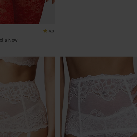
4,8
elia New
na