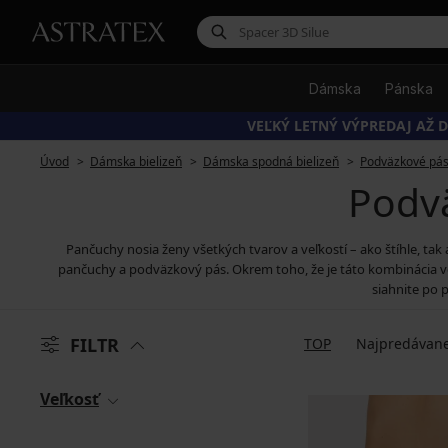
Dámska
Pánska
VEĽKÝ LETNÝ VÝPREDAJ AŽ D
Úvod
Dámska bielizeň
Dámska spodná bielizeň
Podväzkové pá
Podvä
Pančuchy nosia ženy všetkých tvarov a veľkostí – ako štíhle, tak
pančuchy a podväzkový pás. Okrem toho, že je táto kombinácia veľ
siahnite po 
FILTR
TOP
Najpredávane
Veľkosť