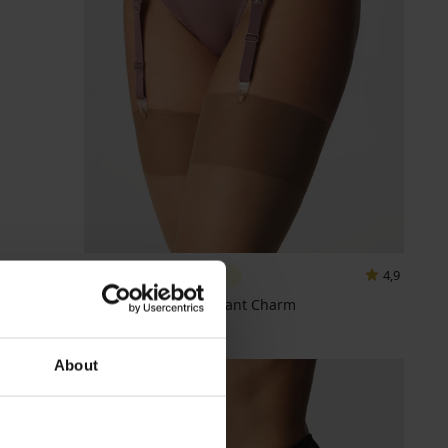
4,9
Podväzkový pás Elegant Charm
26,99 €
About